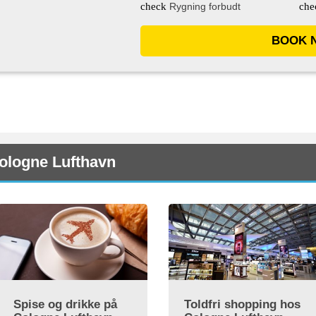
check
Rygning forbudt
che
BOOK 
ologne Lufthavn
Spise og drikke på
Toldfri shopping hos