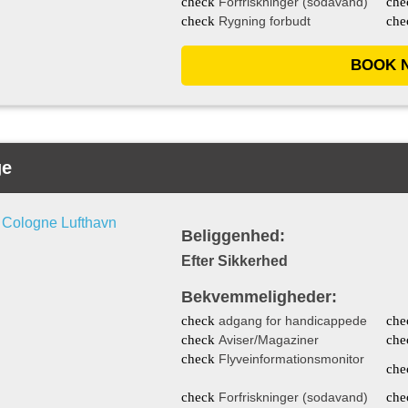
check
Forfriskninger (sodavand)
che
check
Rygning forbudt
che
BOOK 
ge
Beliggenhed:
Efter Sikkerhed
Bekvemmeligheder:
check
adgang for handicappede
che
check
Aviser/Magaziner
che
check
Flyveinformationsmonitor
che
check
Forfriskninger (sodavand)
che