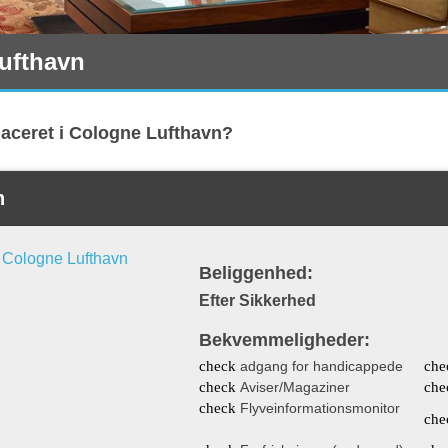
ufthavn
laceret i Cologne Lufthavn?
n
Beliggenhed:
Efter Sikkerhed
Bekvemmeligheder:
check
adgang for handicappede
che
check
Aviser/Magaziner
che
check
Flyveinformationsmonitor
che