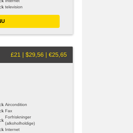
ck
Internet
ck
television
NU
£21 | $29,56 | €25,65
ck
Aircondition
ck
Fax
Forfriskninger
ck
(alkoholholdige)
ck
Internet