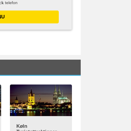
ck
telefon
NU
Køln