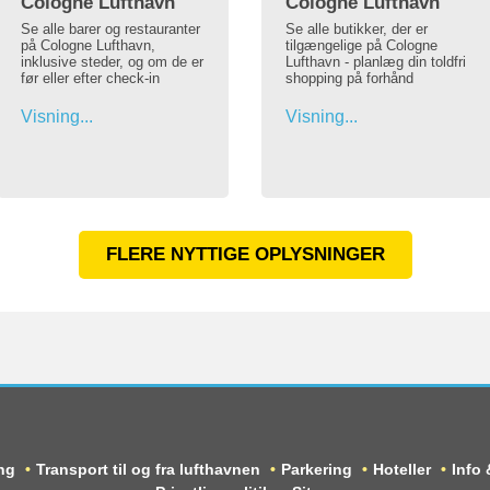
Cologne Lufthavn
Cologne Lufthavn
Se alle barer og restauranter
Se alle butikker, der er
på Cologne Lufthavn,
tilgængelige på Cologne
inklusive steder, og om de er
Lufthavn - planlæg din toldfri
før eller efter check-in
shopping på forhånd
Visning...
Visning...
FLERE NYTTIGE OPLYSNINGER
ng
Transport til og fra lufthavnen
Parkering
Hoteller
Info