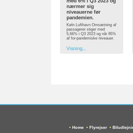
med 6% i Q3 2023 og
nærmer sig
niveauerne før
pandemien.
Køln Lufthavn Omsætning af
passagerer stiger med
5,66% i Q3 2023 og når 85%
af for-pandemiske niveauer.
Visning...
Home
Flyrejser
Biludlejni