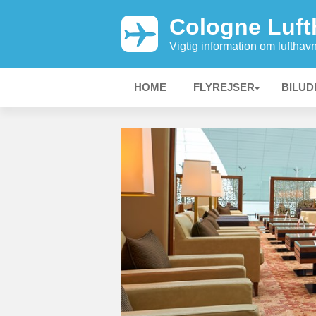
Cologne Luft
Vigtig information om lufthav
HOME
FLYREJSER
BILUD