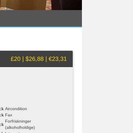
£20 | $26,88 | €23,31
ck
Aircondition
ck
Fax
Forfriskninger
ck
(alkoholholdige)