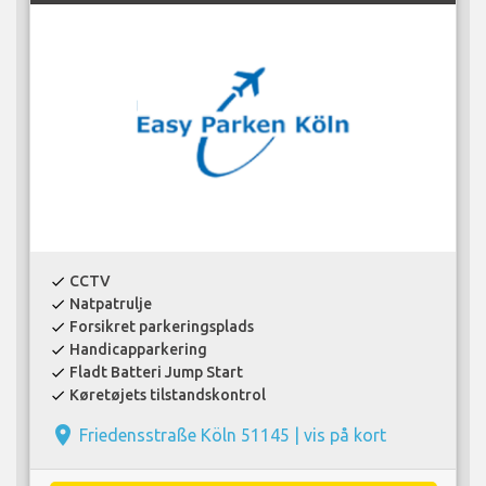
CCTV
check
Natpatrulje
check
Forsikret parkeringsplads
check
Handicapparkering
check
Fladt Batteri Jump Start
check
Køretøjets tilstandskontrol
check
place
Friedensstraße Köln 51145 |
vis på kort