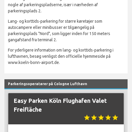
nogle af parkeringspladserne, især i nærheden af
parkeringsplads 2.
Lang- og korttids-parkering for større køretøjer som
autocampere eller minibusser er tilgængelig på
parkeringsplads "Nord", som ligger inden for 150 meters
gangafstand fra terminal 2.
For yderligere information om lang- og korttids-parkering i
lufthavnen, besøg venligst den officielle hjemmeside på
www.koeln-bonn-airport.de.
Parkeringsoperatører på Cologne Lufthavn
Easy Parken Köln Flughafen Valet
Freifläche
star
star
star
star
star