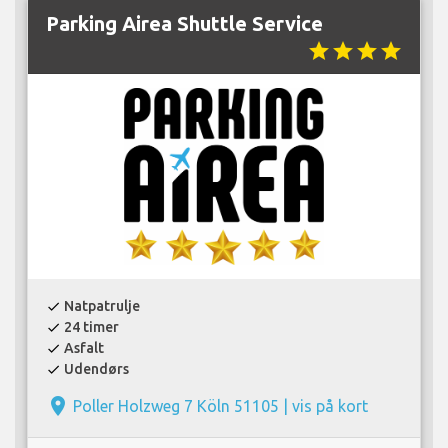
Parking Airea Shuttle Service
star
star
star
star
Natpatrulje
check
24 timer
check
Asfalt
check
Udendørs
check
place
Poller Holzweg 7 Köln 51105 |
vis på kort