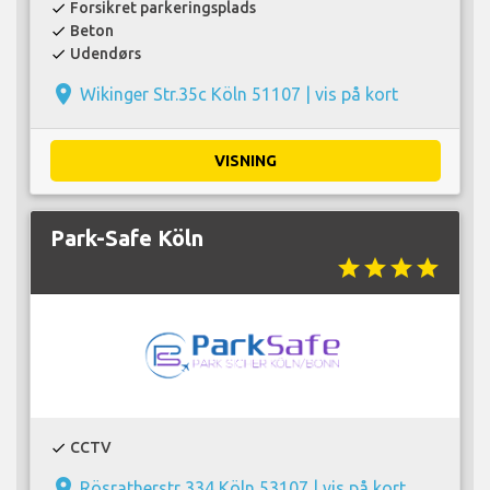
Forsikret parkeringsplads
check
Beton
check
Udendørs
check
place
Wikinger Str.35c Köln 51107 |
vis på kort
VISNING
Park-Safe Köln
star
star
star
star
CCTV
check
place
Rösratherstr 334 Köln 53107 |
vis på kort