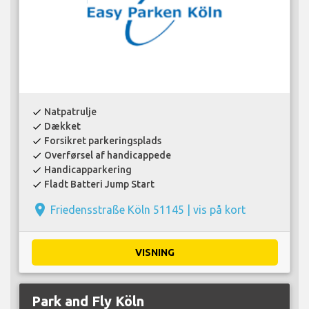
Natpatrulje
check
Dækket
check
Forsikret parkeringsplads
check
Overførsel af handicappede
check
Handicapparkering
check
Fladt Batteri Jump Start
check
place
Friedensstraße Köln 51145 |
vis på kort
VISNING
Park and Fly Köln