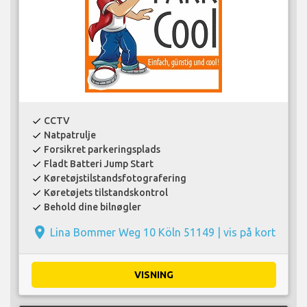
CCTV
check
Natpatrulje
check
Forsikret parkeringsplads
check
Fladt Batteri Jump Start
check
Køretøjstilstandsfotografering
check
Køretøjets tilstandskontrol
check
Behold dine bilnøgler
check
place
Lina Bommer Weg 10 Köln 51149 |
vis på kort
VISNING