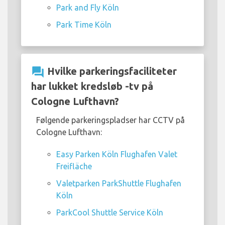
Park and Fly Köln
Park Time Köln
question_answer
Hvilke parkeringsfaciliteter
har lukket kredsløb -tv på
Cologne Lufthavn?
Følgende parkeringspladser har CCTV på
Cologne Lufthavn:
Easy Parken Köln Flughafen Valet
Freifläche
Valetparken ParkShuttle Flughafen
Köln
ParkCool Shuttle Service Köln