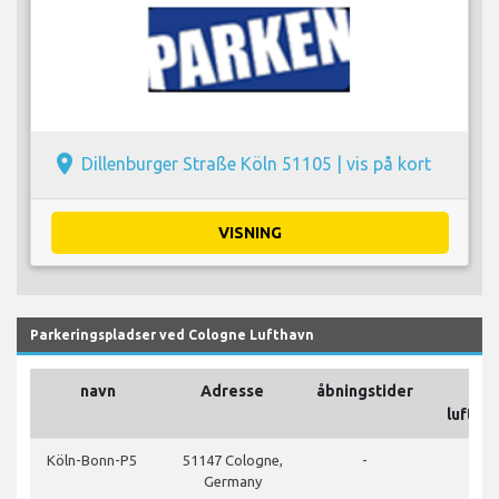
place
Dillenburger Straße Köln 51105 |
vis på kort
VISNING
Parkeringspladser ved Cologne Lufthavn
navn
Adresse
åbningstider
luftha
Köln-Bonn-P5
51147 Cologne,
-
Germany