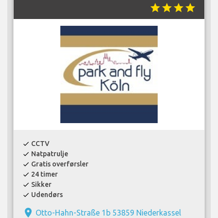
star
star
star
star
CCTV
check
Natpatrulje
check
Gratis overførsler
check
24 timer
check
Sikker
check
Udendørs
check
place
Otto-Hahn-Straße 1b 53859 Niederkassel