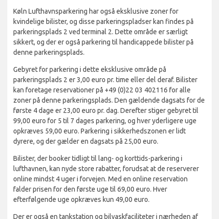
Køln Lufthavnsparkering har også eksklusive zoner for
kvindelige bilister, og disse parkeringspladser kan findes på
parkeringsplads 2 ved terminal 2. Dette område er særligt
sikkert, og der er også parkering til handicappede bilister på
denne parkeringsplads.
Gebyret for parkering i dette eksklusive område på
parkeringsplads 2 er 3,00 euro pr. time eller del deraf. Bilister
kan foretage reservationer på +49 (0)22 03 402116 for alle
zoner på denne parkeringsplads. Den gældende dagsats for de
første 4 dage er 23,00 euro pr. dag. Derefter stiger gebyret til
99,00 euro for 5 til 7 dages parkering, og hver yderligere uge
opkræves 59,00 euro. Parkering i sikkerhedszonen er lidt
dyrere, og der gælder en dagsats på 25,00 euro.
Bilister, der booker tidligt til lang- og korttids-parkering i
lufthavnen, kan nyde store rabatter, forudsat at de reserverer
online mindst 4 uger i forvejen. Med en online reservation
falder prisen for den første uge til 69,00 euro. Hver
efterfølgende uge opkræves kun 49,00 euro.
Der er også en tankstation og bilvaskfaciliteter i nærheden af