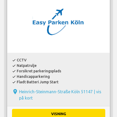
CCTV
check
Natpatrulje
check
Forsikret parkeringsplads
check
Handicapparkering
check
Fladt Batteri Jump Start
check
place
Heinrich-Steinmann-Straße Köln 51147 |
vis
på kort
VISNING