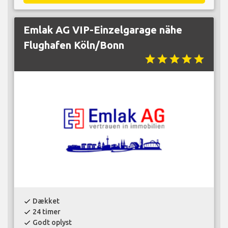
Emlak AG VIP-Einzelgarage nähe
Flughafen Köln/Bonn
star
star
star
star
star
Dækket
check
24 timer
check
Godt oplyst
check