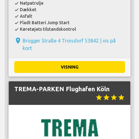
Natpatrulje
check
Dækket
check
Asfalt
check
Fladt Batteri Jump Start
check
Køretøjets tilstandskontrol
check
place
Brügger Straße 4 Troisdorf 53842 |
vis på
kort
VISNING
TREMA-PARKEN Flughafen Köln
star
star
star
star