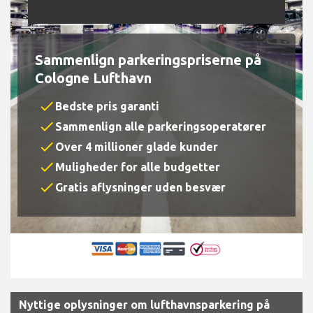
Sammenlign parkeringspriserne på
Cologne Lufthavn
check
Bedste pris garanti
check
Sammenlign alle parkeringsoperatører
check
Over 4 millioner glade kunder
check
Muligheder for alle budgetter
check
Gratis aflysninger uden besvær
Nyttige oplysninger om lufthavnsparkering på