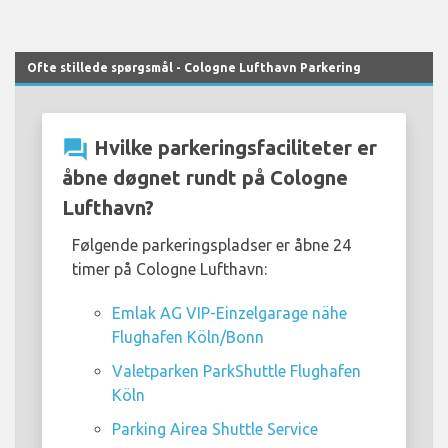
Ofte stillede spørgsmål - Cologne Lufthavn Parkering
question_answer
Hvilke parkeringsfaciliteter er
åbne døgnet rundt på Cologne
Lufthavn?
Følgende parkeringspladser er åbne 24
timer på Cologne Lufthavn:
Emlak AG VIP-Einzelgarage nähe
Flughafen Köln/Bonn
Valetparken ParkShuttle Flughafen
Köln
Parking Airea Shuttle Service