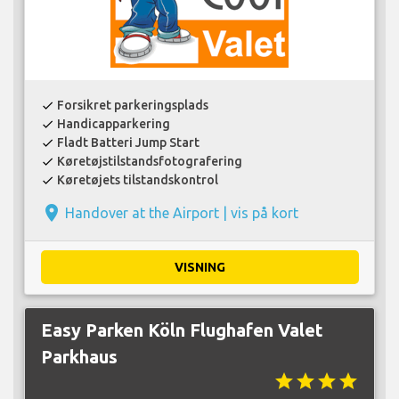
Forsikret parkeringsplads
check
Handicapparkering
check
Fladt Batteri Jump Start
check
Køretøjstilstandsfotografering
check
Køretøjets tilstandskontrol
check
place
Handover at the Airport |
vis på kort
VISNING
Easy Parken Köln Flughafen Valet
Parkhaus
star
star
star
star