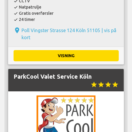
CCTV
check
Natpatrulje
check
Gratis overførsler
check
24 timer
check
place
Poll Vingster Strasse 124 Köln 51105 |
vis på
kort
VISNING
ParkCool Valet Service Köln
star
star
star
star