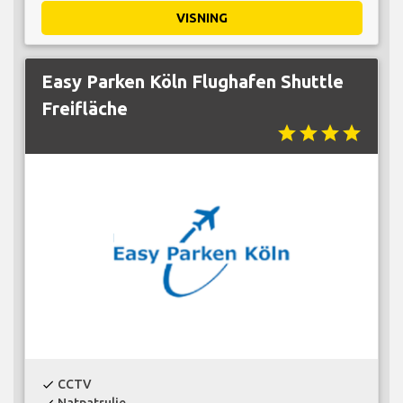
VISNING
Easy Parken Köln Flughafen Shuttle
Freifläche
star
star
star
star
CCTV
check
Natpatrulje