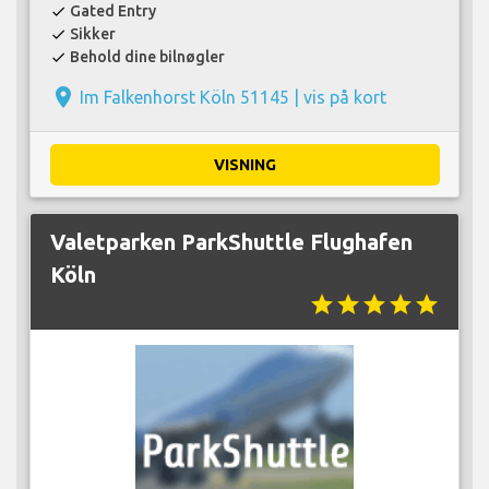
Gated Entry
check
Sikker
check
Behold dine bilnøgler
check
place
Im Falkenhorst Köln 51145 |
vis på kort
VISNING
Valetparken ParkShuttle Flughafen
Köln
star
star
star
star
star