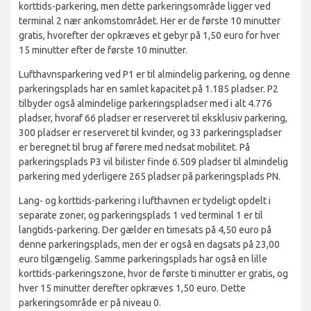
korttids-parkering, men dette parkeringsområde ligger ved
terminal 2 nær ankomstområdet. Her er de første 10 minutter
gratis, hvorefter der opkræves et gebyr på 1,50 euro for hver
15 minutter efter de første 10 minutter.
Lufthavnsparkering ved P1 er til almindelig parkering, og denne
parkeringsplads har en samlet kapacitet på 1.185 pladser. P2
tilbyder også almindelige parkeringspladser med i alt 4.776
pladser, hvoraf 66 pladser er reserveret til eksklusiv parkering,
300 pladser er reserveret til kvinder, og 33 parkeringspladser
er beregnet til brug af førere med nedsat mobilitet. På
parkeringsplads P3 vil bilister finde 6.509 pladser til almindelig
parkering med yderligere 265 pladser på parkeringsplads PN.
Lang- og korttids-parkering i lufthavnen er tydeligt opdelt i
separate zoner, og parkeringsplads 1 ved terminal 1 er til
langtids-parkering. Der gælder en timesats på 4,50 euro på
denne parkeringsplads, men der er også en dagsats på 23,00
euro tilgængelig. Samme parkeringsplads har også en lille
korttids-parkeringszone, hvor de første ti minutter er gratis, og
hver 15 minutter derefter opkræves 1,50 euro. Dette
parkeringsområde er på niveau 0.