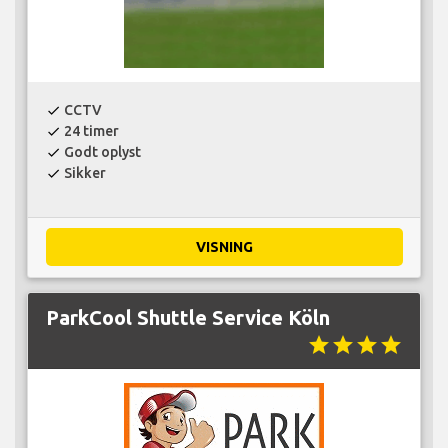
CCTV
check
24 timer
check
Godt oplyst
check
Sikker
check
VISNING
ParkCool Shuttle Service Köln
star
star
star
star