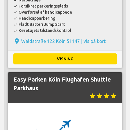
check
Forsikret parkeringsplads
check
Overførsel af handicappede
check
Handicapparkering
check
Fladt Batteri Jump Start
check
Køretøjets tilstandskontrol
check
place
Waldstraße 122 Köln 51147 |
vis på kort
VISNING
Easy Parken Köln Flughafen Shuttle
Parkhaus
star
star
star
star