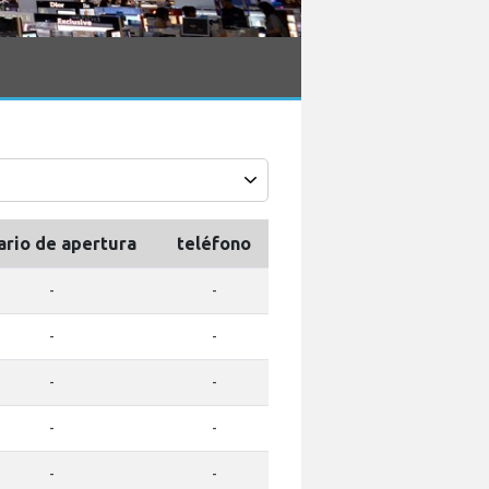
ario de apertura
teléfono
-
-
-
-
-
-
-
-
-
-