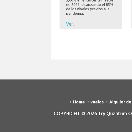
5,66% en el tercer trimestre
de 2023, alcanzando el 85%
de los niveles previos a la
pandemia.
Ver...
Home
vuelos
Alquiler d
COPYRIGHT © 2026 Try Quantum OU 