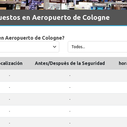
uestos en Aeropuerto de Cologne
en Aeropuerto de Cologne?
ocalización
Antes/Después de la Seguridad
hor
-
-
-
-
-
-
-
-
-
-