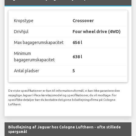
Kropstype
Crossover
Drivhjul
Four wheel drive (4WD)
Max bagagerumskapacitet
656 l
Minimum
638 l
bagagerumskapacitet
Antal pladser
5
De viste specifikationer er kun til informationsformål, vi kan ikke garantere den
nøjagtige Jaguar I-Pace køretøjsmodel og specifikationer, du vil modtage. For
specifikke detaljer bør du kontakte det givne biludlejningsfirma på Cologne
Lufthavn.
Biludlejning af Jaguar hos Cologne Lufthavn - ofte stillede
spørgsmål