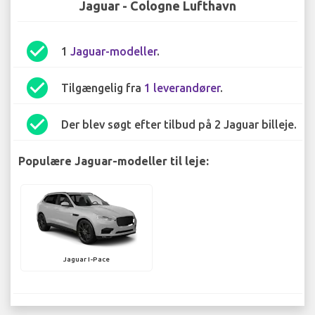
Jaguar - Cologne Lufthavn
check_circle
1
Jaguar-modeller
.
check_circle
Tilgængelig fra
1 leverandører
.
check_circle
Der blev søgt efter tilbud på 2 Jaguar billeje.
Populære Jaguar-modeller til leje:
Jaguar I-Pace