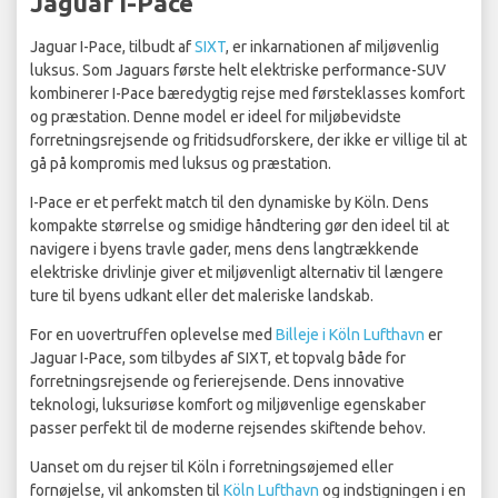
Jaguar I-Pace
Jaguar I-Pace, tilbudt af
SIXT
, er inkarnationen af miljøvenlig
luksus. Som Jaguars første helt elektriske performance-SUV
kombinerer I-Pace bæredygtig rejse med førsteklasses komfort
og præstation. Denne model er ideel for miljøbevidste
forretningsrejsende og fritidsudforskere, der ikke er villige til at
gå på kompromis med luksus og præstation.
I-Pace er et perfekt match til den dynamiske by Köln. Dens
kompakte størrelse og smidige håndtering gør den ideel til at
navigere i byens travle gader, mens dens langtrækkende
elektriske drivlinje giver et miljøvenligt alternativ til længere
ture til byens udkant eller det maleriske landskab.
For en uovertruffen oplevelse med
Billeje i Köln Lufthavn
er
Jaguar I-Pace, som tilbydes af SIXT, et topvalg både for
forretningsrejsende og ferierejsende. Dens innovative
teknologi, luksuriøse komfort og miljøvenlige egenskaber
passer perfekt til de moderne rejsendes skiftende behov.
Uanset om du rejser til Köln i forretningsøjemed eller
fornøjelse, vil ankomsten til
Köln Lufthavn
og indstigningen i en