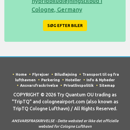
hybridbiludlejningstilbud i
Cologne, Germany
SØG EFTER BILER
Home
Flyrejser
Biludlejning
Transport til og fra
lufthavnen
Parkering
Hoteller
Info & Nyheder
Ansvarsfraskrivelse
Privatlivspolitik
Sitemap
COPYRIGHT © 2026 Try Quantum OU trading as
"TripTQ" and cologneairport.com (also known as
TripTQ Cologne Lufthavn) / All Rights Reserved.
ANSVARSFRASKRIVELSE - Dette websted er ikke det officielle
websted for Cologne Lufthavn