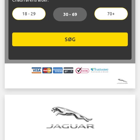
18 - 29
70+
30 - 69
SØG