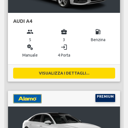
AUDI A4
group
business_center
local_gas_station
5
3
Benzina
miscellaneous_services
login
Manuale
4 Porta
VISUALIZZA I DETTAGLI...
PREMIUM