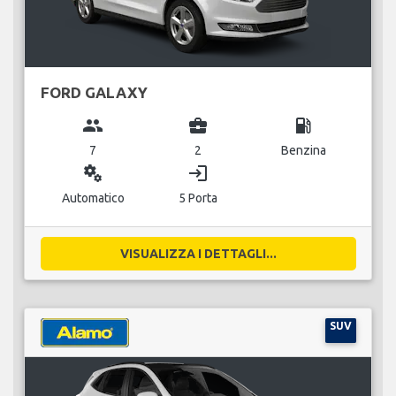
FORD GALAXY
group
business_center
local_gas_station
7
2
Benzina
miscellaneous_services
login
Automatico
5 Porta
VISUALIZZA I DETTAGLI...
SUV