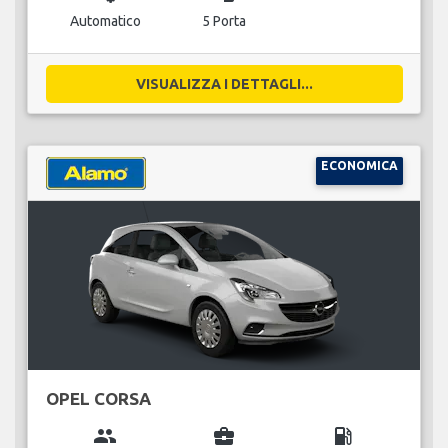
Automatico
5 Porta
VISUALIZZA I DETTAGLI...
ECONOMICA
OPEL CORSA
group
business_center
local_gas_station