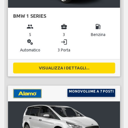
BMW 1 SERIES
group
business_center
local_gas_station
5
3
Benzina
miscellaneous_services
login
Automatico
3 Porta
VISUALIZZA I DETTAGLI...
MONOVOLUME A 7 POSTI