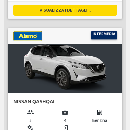
VISUALIZZA I DETTAGLI...
INTERMEDIA
NISSAN QASHQAI
group
business_center
local_gas_station
5
4
Benzina
miscellaneous_services
login