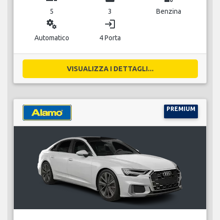
5
3
Benzina
miscellaneous_services
login
Automatico
4 Porta
VISUALIZZA I DETTAGLI...
PREMIUM