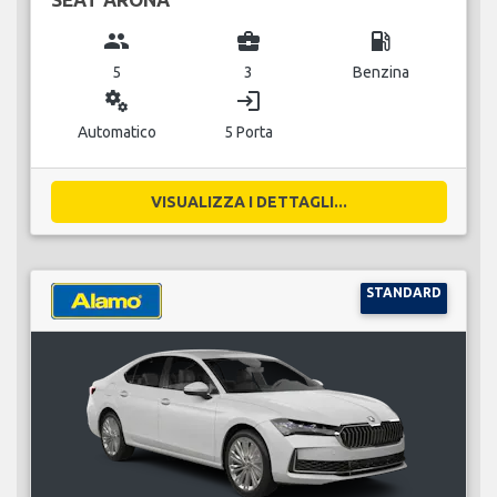
group
business_center
local_gas_station
5
3
Benzina
miscellaneous_services
login
Automatico
5 Porta
VISUALIZZA I DETTAGLI...
STANDARD