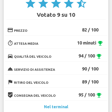
star
star
star
star
star_half
Votato 9 su 10
credit_card
82 / 100
PREZZO
timer
10 minuti
emoji_events
ATTESA MEDIA
directions_car
94 / 100
emoji_events
QUALITÀ DEL VEICOLO
room_service
90 / 100
SERVIZIO DI ASSISTENZA
flag
89 / 100
RITIRO DEL VEICOLO
beenhere
95 / 100
emoji_events
CONSEGNA DEL VEICOLO
Nel terminal