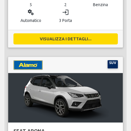
5
2
Benzina
miscellaneous_services
login
Automatico
3 Porta
VISUALIZZA I DETTAGLI...
SUV
SEAT ARONA