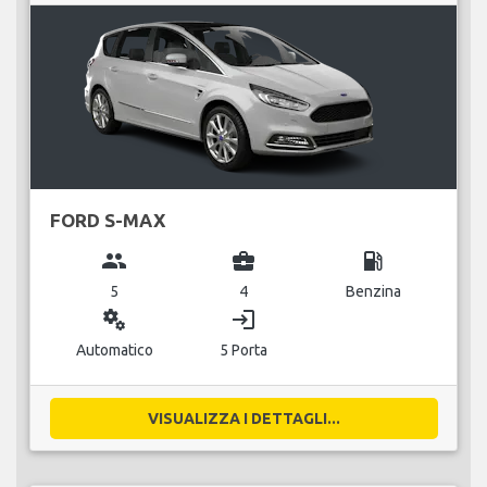
FORD S-MAX
group
business_center
local_gas_station
5
4
Benzina
miscellaneous_services
login
Automatico
5 Porta
VISUALIZZA I DETTAGLI...