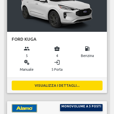
FORD KUGA
group
business_center
local_gas_station
5
4
Benzina
miscellaneous_services
login
Manuale
5 Porta
VISUALIZZA I DETTAGLI...
MONOVOLUME A 5 POSTI