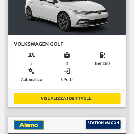
VOLKSWAGEN GOLF
group
business_center
local_gas_station
5
3
Benzina
miscellaneous_services
login
Automatico
5 Porta
VISUALIZZA I DETTAGLI...
STATION WAGON