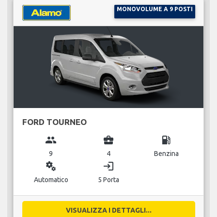
MONOVOLUME A 9 POSTI
FORD TOURNEO
group
business_center
local_gas_station
9
4
Benzina
miscellaneous_services
login
Automatico
5 Porta
VISUALIZZA I DETTAGLI...