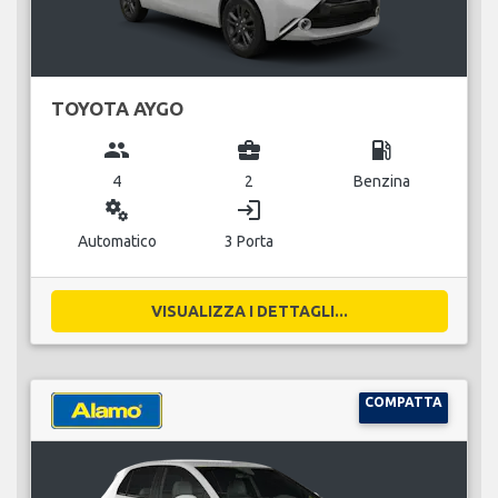
TOYOTA AYGO
group
business_center
local_gas_station
4
2
Benzina
miscellaneous_services
login
Automatico
3 Porta
VISUALIZZA I DETTAGLI...
COMPATTA