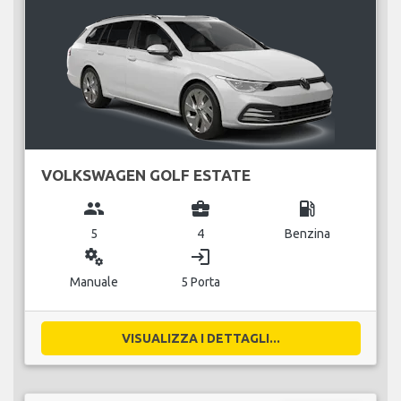
VOLKSWAGEN GOLF ESTATE
group
business_center
local_gas_station
5
4
Benzina
miscellaneous_services
login
Manuale
5 Porta
VISUALIZZA I DETTAGLI...