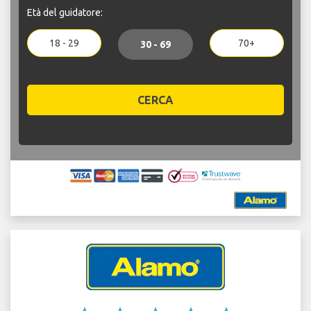
Età del guidatore:
18 - 29
70+
30 - 69
CERCA