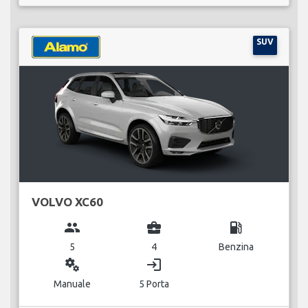
SUV
VOLVO XC60
group
business_center
local_gas_station
5
4
Benzina
miscellaneous_services
login
Manuale
5 Porta