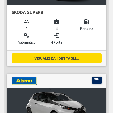
SKODA SUPERB
group
business_center
local_gas_station
5
4
Benzina
miscellaneous_services
login
Automatico
4 Porta
VISUALIZZA I DETTAGLI...
MINI