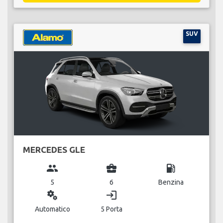
SUV
MERCEDES GLE
group
business_center
local_gas_station
5
6
Benzina
miscellaneous_services
login
Automatico
5 Porta