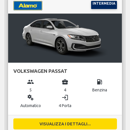
INTERMEDIA
VOLKSWAGEN PASSAT
group
business_center
local_gas_station
5
4
Benzina
miscellaneous_services
login
Automatico
4 Porta
VISUALIZZA I DETTAGLI...