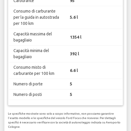
Carburante
95
Consumo di carburante
per la guida in autostrada
5.6 l
per 100 km
Capacità massima del
1354 l
bagagliaio
Capacità minima del
392 l
bagagliaio
Consumo misto di
6.6 l
carburante per 100 km
Numero di porte
5
Numero di posti
5
Le specifiche mostrate sono solo a scopo informativo, non possiamo garantire
l'esatto modello e le specifiche del veicolo Ford Focus che riceverai. Per dettagli
specifici è necessario verificare con la società di autonoleggio indicata su Aeroporto
Cologne.