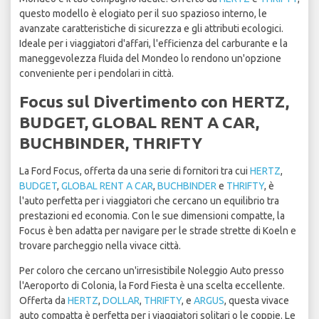
questo modello è elogiato per il suo spazioso interno, le
avanzate caratteristiche di sicurezza e gli attributi ecologici.
Ideale per i viaggiatori d'affari, l'efficienza del carburante e la
maneggevolezza fluida del Mondeo lo rendono un'opzione
conveniente per i pendolari in città.
Focus sul Divertimento con HERTZ,
BUDGET, GLOBAL RENT A CAR,
BUCHBINDER, THRIFTY
La Ford Focus, offerta da una serie di fornitori tra cui
HERTZ
,
BUDGET
,
GLOBAL RENT A CAR
,
BUCHBINDER
e
THRIFTY
, è
l'auto perfetta per i viaggiatori che cercano un equilibrio tra
prestazioni ed economia. Con le sue dimensioni compatte, la
Focus è ben adatta per navigare per le strade strette di Koeln e
trovare parcheggio nella vivace città.
Per coloro che cercano un'irresistibile Noleggio Auto presso
l'Aeroporto di Colonia, la Ford Fiesta è una scelta eccellente.
Offerta da
HERTZ
,
DOLLAR
,
THRIFTY
, e
ARGUS
, questa vivace
auto compatta è perfetta per i viaggiatori solitari o le coppie. Le