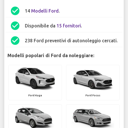
check_circle
14
Modelli Ford
.
check_circle
Disponibile da
15 fornitori
.
check_circle
238 Ford preventivi di autonoleggio cercati.
Modelli popolari di Ford da noleggiare:
Ford Kuga
Ford Focus