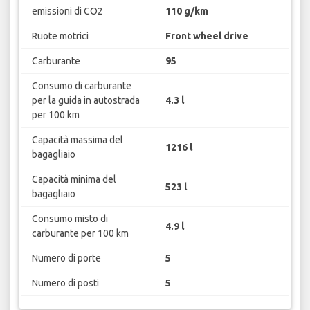
emissioni di CO2
110 g/km
Ruote motrici
Front wheel drive
Carburante
95
Consumo di carburante
per la guida in autostrada
4.3 l
per 100 km
Capacità massima del
1216 l
bagagliaio
Capacità minima del
523 l
bagagliaio
Consumo misto di
4.9 l
carburante per 100 km
Numero di porte
5
Numero di posti
5