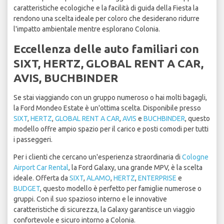
caratteristiche ecologiche e la facilità di guida della Fiesta la
rendono una scelta ideale per coloro che desiderano ridurre
l'impatto ambientale mentre esplorano Colonia.
Eccellenza delle auto familiari con
SIXT, HERTZ, GLOBAL RENT A CAR,
AVIS, BUCHBINDER
Se stai viaggiando con un gruppo numeroso o hai molti bagagli,
la Ford Mondeo Estate è un'ottima scelta. Disponibile presso
SIXT
,
HERTZ
,
GLOBAL RENT A CAR
,
AVIS
e
BUCHBINDER
, questo
modello offre ampio spazio per il carico e posti comodi per tutti
i passeggeri.
Per i clienti che cercano un'esperienza straordinaria di
Cologne
Airport Car Rental
, la Ford Galaxy, una grande MPV, è la scelta
ideale. Offerta da
SIXT
,
ALAMO
,
HERTZ
,
ENTERPRISE
e
BUDGET
, questo modello è perfetto per famiglie numerose o
gruppi. Con il suo spazioso interno e le innovative
caratteristiche di sicurezza, la Galaxy garantisce un viaggio
confortevole e sicuro intorno a Colonia.