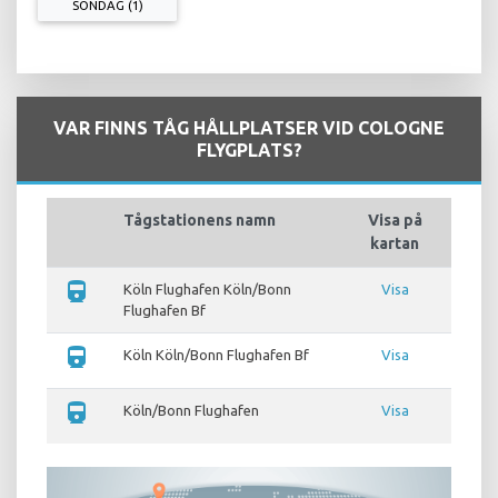
SÖNDAG (1)
VAR FINNS TÅG HÅLLPLATSER VID COLOGNE
FLYGPLATS?
Tågstationens namn
Visa på
kartan
directions_train
Köln Flughafen Köln/Bonn
Visa
Flughafen Bf
directions_train
Köln Köln/Bonn Flughafen Bf
Visa
directions_train
Köln/Bonn Flughafen
Visa