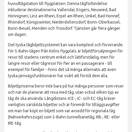
huvudtågstation till flygplatsen. Denna tågförbindelse
inkluderar destinationerna Vallendar, Engers, Neuwied, Bad
Hönnignen, Linz am Rhein, Erpel am Rhein, Unkel, Bad Honnef,
Rhöndorf, Königswinter, Niederdollensdorf, Bonn-Oberkassel,
Bonn-Beuel, Menden och Troisdorf. Tjänsten går flera gånger
om dagen.
Det tyska tågbiljettsystemet kan vara komplext och förvirrande.
För S-Bahn-tågen från Kölns flygplats är biljettförsäljningen för
resor till stadens centrum enkel och lättförståelig, men för
längre resor eller tågresor för fler än en passagerare - till
exempel för familjer - finns det så många alternativ att även
tyska järnvägsfunktionärer har svårt att förstå dem alla.
Biljettpriserna beror inte bara på hur många personer som reser
och när de planerar att resa med tåg, utan också vilken typ av
tåg de ska använda. Långdistans-ICE-, IC- och EC-tåg kräver
vanligtvis särskilda biljetter och är föremål för tilläggsavgifter
om man har köpt en biljett som var avsedd för regionala tåg
(Nahverkehrszüge) som S-Bahn-tunnelbanetåg, RB-, RE- eller
IRE-tåg.