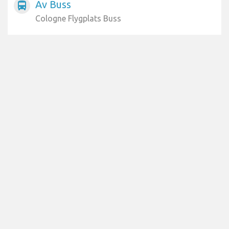
Av Buss
directions_bus
Cologne Flygplats Buss