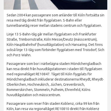
Sedan 2004 kan passagerare som anländer till Köln fortsätta sin
resa med tåg direkt från flygplatsen. S-Bahn eller
tunnelbanetåg reser mellan stadens centrum och flygplatsen.
Linje 13 S-Bahn-tåg går mellan flygplatsen och Frankfurter
Straße, Trimbornstraße, Köln Messe/Deutz (mässcentrum),
Köln Hauptbahnhof (huvudtågstation) och Hansaring. Det finns
också linje 13-tåg som förbinder flygplatsen med Troisdorf, Sich
och Porz-Wahn.
Passagerare som bor i närbelägna staden Möndchengladbach
kan resa direkt från huvudtågstationen i staden till flygplatsen
med regionaltåget RE10847. Tåget till Köln flygplats för
Möndchengladbach inkluderar destinationerna Rheydt, Rheydt-
Oberkirchen, Hochneukirch, Jüchen, Grevenbroich,
Rommerskirchen, Stommeln, Pulheim, Ehrenfeld, Kölns
huvudtågstation och mässcentrum.
Passagerare som reser från staden Koblenz, cirka 99 km från
Köln, kan resa via regionaltåget RE10810 direkt från Koblenz