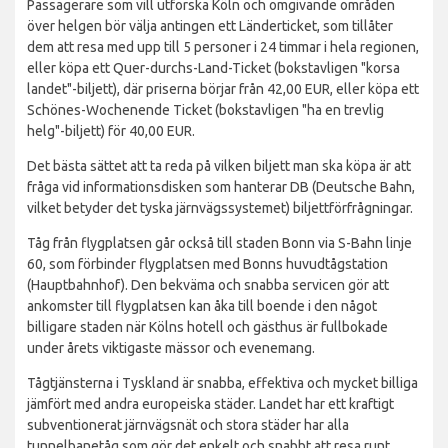
Passagerare som vill utforska Köln och omgivande områden
över helgen bör välja antingen ett Länderticket, som tillåter
dem att resa med upp till 5 personer i 24 timmar i hela regionen,
eller köpa ett Quer-durchs-Land-Ticket (bokstavligen "korsa
landet"-biljett), där priserna börjar från 42,00 EUR, eller köpa ett
Schönes-Wochenende Ticket (bokstavligen "ha en trevlig
helg"-biljett) för 40,00 EUR.
Det bästa sättet att ta reda på vilken biljett man ska köpa är att
fråga vid informationsdisken som hanterar DB (Deutsche Bahn,
vilket betyder det tyska järnvägssystemet) biljettförfrågningar.
Tåg från flygplatsen går också till staden Bonn via S-Bahn linje
60, som förbinder flygplatsen med Bonns huvudtågstation
(Hauptbahnhof). Den bekväma och snabba servicen gör att
ankomster till flygplatsen kan åka till boende i den något
billigare staden när Kölns hotell och gästhus är fullbokade
under årets viktigaste mässor och evenemang.
Tågtjänsterna i Tyskland är snabba, effektiva och mycket billiga
jämfört med andra europeiska städer. Landet har ett kraftigt
subventionerat järnvägsnät och stora städer har alla
tunnelbanetåg som gör det enkelt och snabbt att resa runt