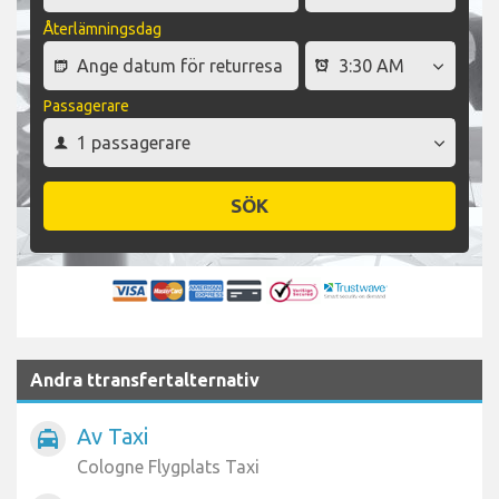
Återlämningsdag
Passagerare
SÖK
Andra ttransfertalternativ
Av Taxi
local_taxi
Cologne Flygplats Taxi