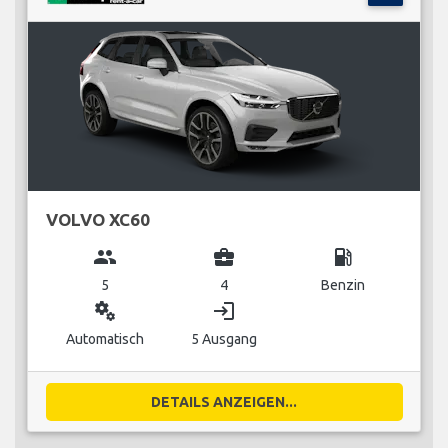
VOLVO XC60
group
business_center
local_gas_station
5
4
Benzin
miscellaneous_services
login
Automatisch
5 Ausgang
DETAILS ANZEIGEN...