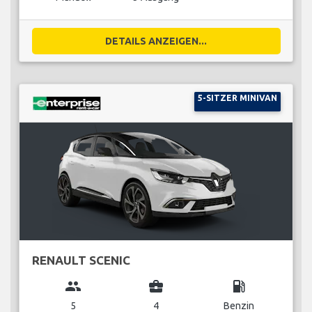
DETAILS ANZEIGEN...
5-SITZER MINIVAN
RENAULT SCENIC
group
business_center
local_gas_station
5
4
Benzin