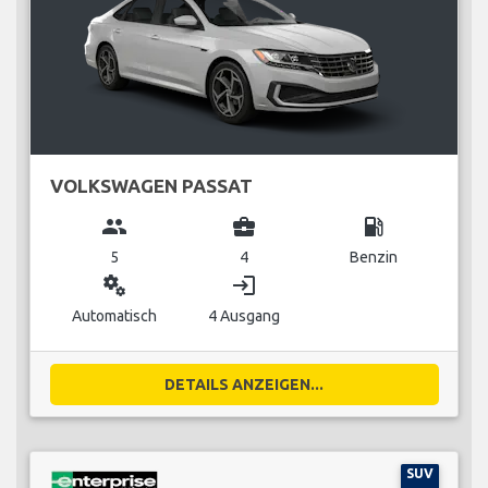
VOLKSWAGEN PASSAT
group
business_center
local_gas_station
5
4
Benzin
miscellaneous_services
login
Automatisch
4 Ausgang
DETAILS ANZEIGEN...
SUV