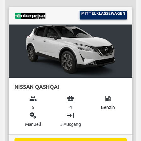
MITTELKLASSEWAGEN
NISSAN QASHQAI
group
business_center
local_gas_station
5
4
Benzin
miscellaneous_services
login
Manuell
5 Ausgang