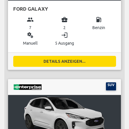
FORD GALAXY
group
business_center
local_gas_station
7
2
Benzin
miscellaneous_services
login
Manuell
5 Ausgang
DETAILS ANZEIGEN...
SUV