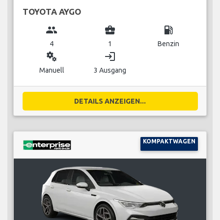
TOYOTA AYGO
group
business_center
local_gas_station
4
1
Benzin
miscellaneous_services
login
Manuell
3 Ausgang
DETAILS ANZEIGEN...
KOMPAKTWAGEN