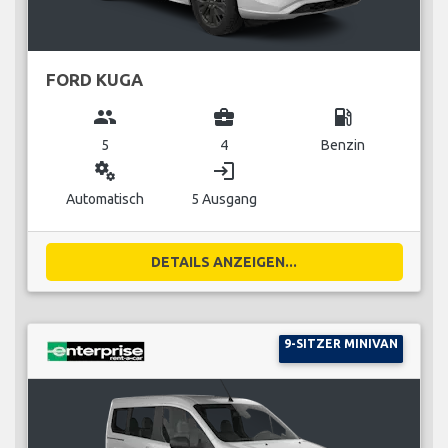
FORD KUGA
group
business_center
local_gas_station
5
4
Benzin
miscellaneous_services
login
Automatisch
5 Ausgang
DETAILS ANZEIGEN...
9-SITZER MINIVAN