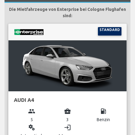
Die Mietfahrzeuge von Enterprise bei Cologne Flughafen
sind:
STANDARD
AUDI A4
group
business_center
local_gas_station
5
3
Benzin
miscellaneous_services
login