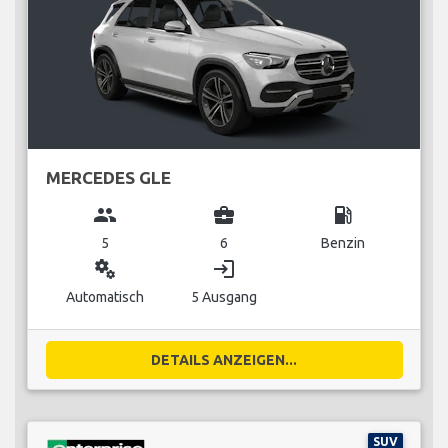
MERCEDES GLE
group
business_center
local_gas_station
5
6
Benzin
miscellaneous_services
login
Automatisch
5 Ausgang
DETAILS ANZEIGEN...
SUV