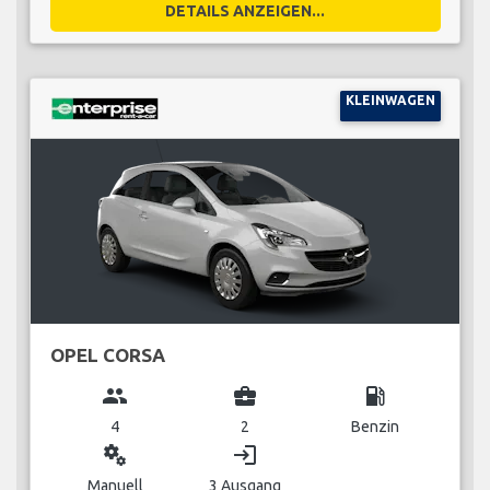
DETAILS ANZEIGEN...
KLEINWAGEN
OPEL CORSA
group
business_center
local_gas_station
4
2
Benzin
miscellaneous_services
login
Manuell
3 Ausgang