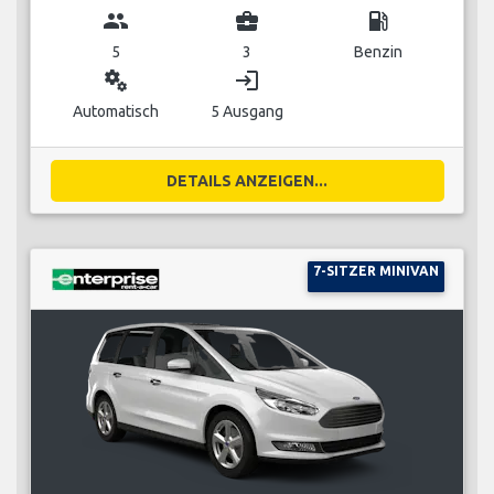
group
business_center
local_gas_station
5
3
Benzin
miscellaneous_services
login
Automatisch
5 Ausgang
DETAILS ANZEIGEN...
7-SITZER MINIVAN