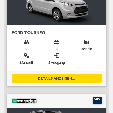
FORD TOURNEO
group
business_center
local_gas_station
9
4
Benzin
miscellaneous_services
login
Manuell
5 Ausgang
DETAILS ANZEIGEN...
SUV