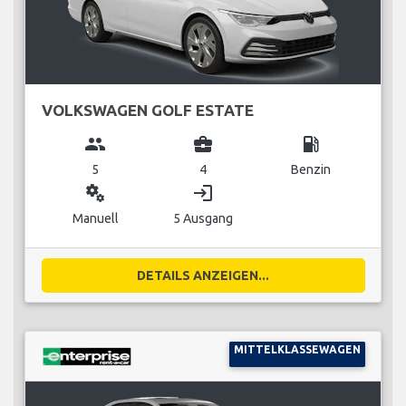
VOLKSWAGEN GOLF ESTATE
group
business_center
local_gas_station
5
4
Benzin
miscellaneous_services
login
Manuell
5 Ausgang
DETAILS ANZEIGEN...
MITTELKLASSEWAGEN