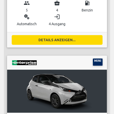
group
business_center
local_gas_station
5
4
Benzin
miscellaneous_services
login
Automatisch
4 Ausgang
DETAILS ANZEIGEN...
MINI