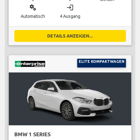
miscellaneous_services
login
Automatisch
4 Ausgang
DETAILS ANZEIGEN...
ELITE KOMPAKTWAGEN
BMW 1 SERIES