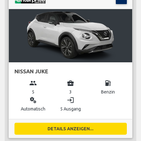
NISSAN JUKE
group
business_center
local_gas_station
5
3
Benzin
miscellaneous_services
login
Automatisch
5 Ausgang
DETAILS ANZEIGEN...