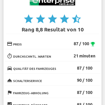
star
star
star
star
star_half
Rang 8,8 Resultat von 10
credit_card
87 / 100
emoji_events
PREIS
timer
21 minuten
DURCHSCHNTL. WARTEN
directions_car
87 / 100
QUALITÄT DES FAHRZEUGES
room_service
90 / 100
SCHALTERSERVICE
flag
87 / 100
FAHRZEUG-ABHOLUNG
beenhere
93 / 100