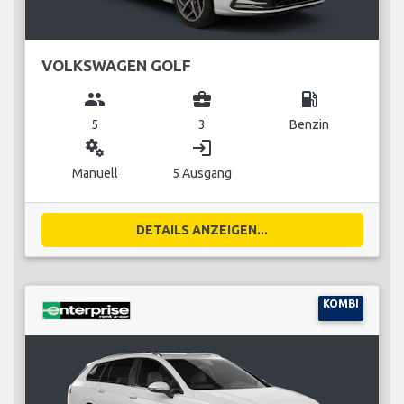
VOLKSWAGEN GOLF
group
business_center
local_gas_station
5
3
Benzin
miscellaneous_services
login
Manuell
5 Ausgang
DETAILS ANZEIGEN...
KOMBI