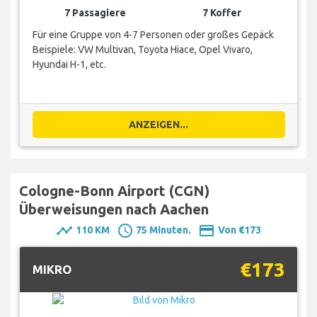
7 Passagiere
7 Koffer
Für eine Gruppe von 4-7 Personen oder großes Gepäck
Beispiele: VW Multivan, Toyota Hiace, Opel Vivaro,
Hyundai H-1, etc.
ANZEIGEN...
Cologne-Bonn Airport (CGN)
Überweisungen nach Aachen
timeline
schedule
payment
110 KM
75 Minuten.
Von €173
€173
MIKRO