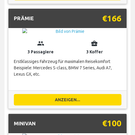
€166
PRÄMIE
group
business_center
3 Passagiere
3 Koffer
Erstklassiges Fahrzeug für maximalen Reisekomfort
Beispiele: Mercedes S-class, BMW 7 Series, Audi A7,
Lexus GX, etc.
ANZEIGEN...
€100
MINIVAN