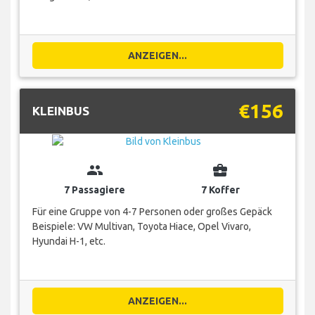
ANZEIGEN...
€156
KLEINBUS
group
business_center
7 Passagiere
7 Koffer
Für eine Gruppe von 4-7 Personen oder großes Gepäck
Beispiele: VW Multivan, Toyota Hiace, Opel Vivaro,
Hyundai H-1, etc.
ANZEIGEN...