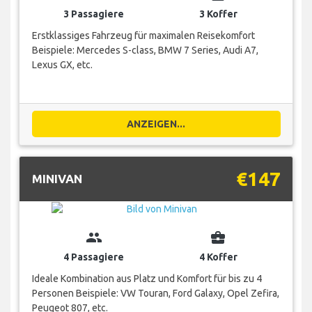
3 Passagiere
3 Koffer
Erstklassiges Fahrzeug für maximalen Reisekomfort
Beispiele: Mercedes S-class, BMW 7 Series, Audi A7,
Lexus GX, etc.
ANZEIGEN...
€147
MINIVAN
group
business_center
4 Passagiere
4 Koffer
Ideale Kombination aus Platz und Komfort für bis zu 4
Personen Beispiele: VW Touran, Ford Galaxy, Opel Zefira,
Peugeot 807, etc.