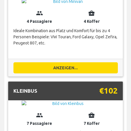
group
business_center
4 Passagiere
4 Koffer
Ideale Kombination aus Platz und Komfort für bis zu 4
Personen Beispiele: VW Touran, Ford Galaxy, Opel Zefira,
Peugeot 807, etc.
ANZEIGEN...
€102
KLEINBUS
group
business_center
7 Passagiere
7 Koffer