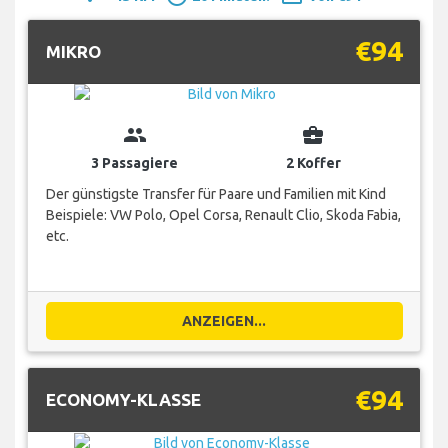
€94
MIKRO
group
business_center
3 Passagiere
2 Koffer
Der günstigste Transfer für Paare und Familien mit Kind
Beispiele: VW Polo, Opel Corsa, Renault Clio, Skoda Fabia,
etc.
ANZEIGEN...
€94
ECONOMY-KLASSE