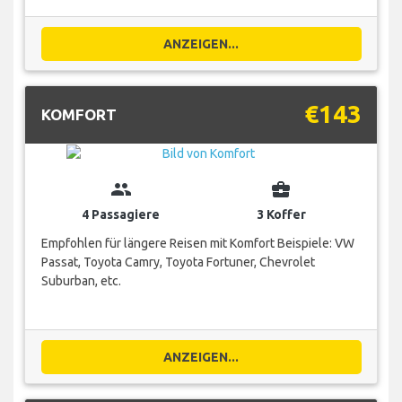
ANZEIGEN...
€143
KOMFORT
group
business_center
4 Passagiere
3 Koffer
Empfohlen für längere Reisen mit Komfort Beispiele: VW
Passat, Toyota Camry, Toyota Fortuner, Chevrolet
Suburban, etc.
ANZEIGEN...