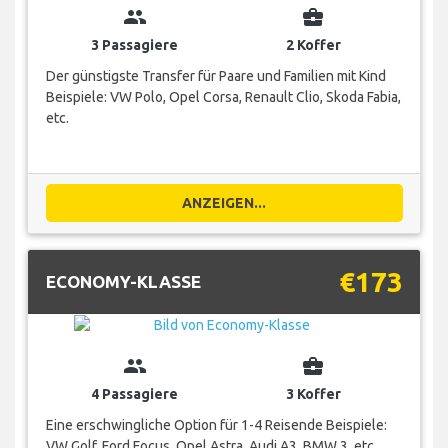
group
business_center
3 Passagiere
2 Koffer
Der günstigste Transfer für Paare und Familien mit Kind
Beispiele: VW Polo, Opel Corsa, Renault Clio, Skoda Fabia,
etc.
ANZEIGEN...
€173
ECONOMY-KLASSE
group
business_center
4 Passagiere
3 Koffer
Eine erschwingliche Option für 1-4 Reisende Beispiele:
VW Golf, Ford Focus, Opel Astra, Audi A3, BMW 3, etc.