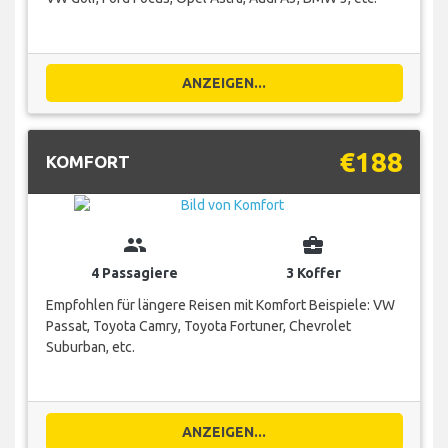
ANZEIGEN...
€188
KOMFORT
group
business_center
4 Passagiere
3 Koffer
Empfohlen für längere Reisen mit Komfort Beispiele: VW
Passat, Toyota Camry, Toyota Fortuner, Chevrolet
Suburban, etc.
ANZEIGEN...