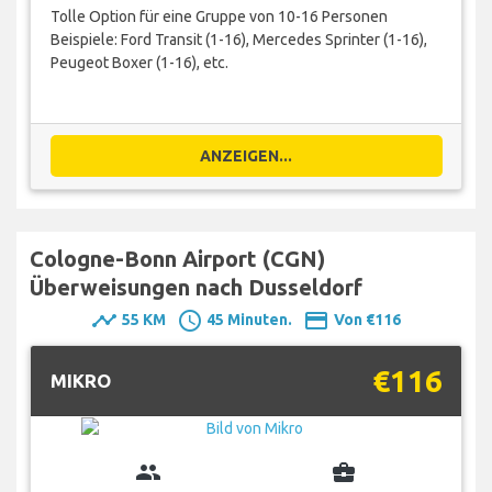
Tolle Option für eine Gruppe von 10-16 Personen
Beispiele: Ford Transit (1-16), Mercedes Sprinter (1-16),
Peugeot Boxer (1-16), etc.
ANZEIGEN...
Cologne-Bonn Airport (CGN)
Überweisungen nach Dusseldorf
timeline
schedule
payment
55 KM
45 Minuten.
Von €116
€116
MIKRO
group
business_center