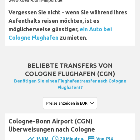
www.koeln-bonn-airport.de.
Vergessen Sie nicht - wenn Sie während Ihres
Aufenthalts reisen möchten, ist es
möglicherweise günstiger,
ein Auto bei
Cologne Flughafen
zu mieten.
BELIEBTE TRANSFERS VON
COLOGNE FLUGHAFEN (CGN)
Benötigen Sie einen Flughafentransfer nach Cologne
Flughafen??
Cologne-Bonn Airport (CGN)
Überweisungen nach Cologne
timeline
schedule
payment
15 KM
20 Minuten.
Von €94