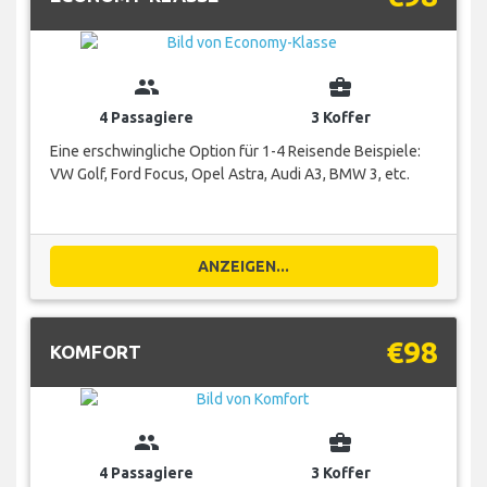
group
business_center
4 Passagiere
3 Koffer
Eine erschwingliche Option für 1-4 Reisende Beispiele:
VW Golf, Ford Focus, Opel Astra, Audi A3, BMW 3, etc.
ANZEIGEN...
€98
KOMFORT
group
business_center
4 Passagiere
3 Koffer