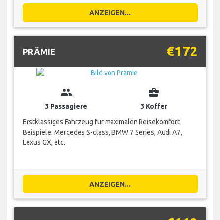
ANZEIGEN...
€172
PRÄMIE
group
business_center
3 Passagiere
3 Koffer
Erstklassiges Fahrzeug für maximalen Reisekomfort
Beispiele: Mercedes S-class, BMW 7 Series, Audi A7,
Lexus GX, etc.
ANZEIGEN...