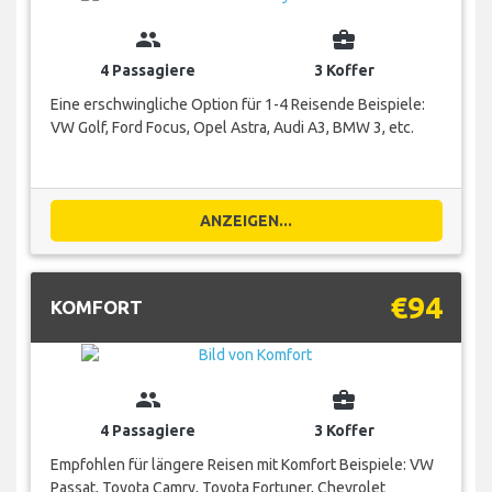
group
business_center
4 Passagiere
3 Koffer
Eine erschwingliche Option für 1-4 Reisende Beispiele:
VW Golf, Ford Focus, Opel Astra, Audi A3, BMW 3, etc.
ANZEIGEN...
€94
KOMFORT
group
business_center
4 Passagiere
3 Koffer
Empfohlen für längere Reisen mit Komfort Beispiele: VW
Passat, Toyota Camry, Toyota Fortuner, Chevrolet