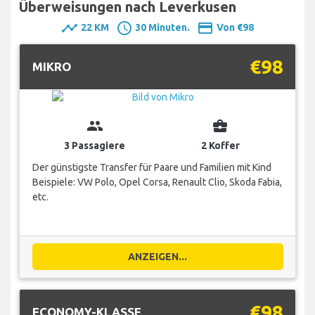
Überweisungen nach Leverkusen
timeline
schedule
payment
22 KM
30 Minuten.
Von €98
€98
MIKRO
group
business_center
3 Passagiere
2 Koffer
Der günstigste Transfer für Paare und Familien mit Kind
Beispiele: VW Polo, Opel Corsa, Renault Clio, Skoda Fabia,
etc.
ANZEIGEN...
€98
ECONOMY-KLASSE