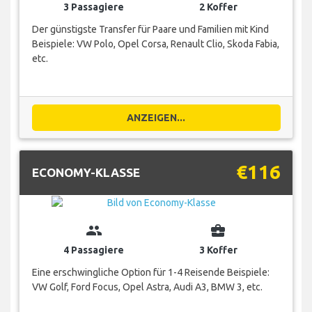
3 Passagiere
2 Koffer
Der günstigste Transfer für Paare und Familien mit Kind
Beispiele: VW Polo, Opel Corsa, Renault Clio, Skoda Fabia,
etc.
ANZEIGEN...
€116
ECONOMY-KLASSE
group
business_center
4 Passagiere
3 Koffer
Eine erschwingliche Option für 1-4 Reisende Beispiele:
VW Golf, Ford Focus, Opel Astra, Audi A3, BMW 3, etc.