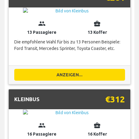
group
business_center
13 Passagiere
13 Koffer
Die empfohlene Wahl für bis zu 13 Personen Beispiele:
Ford Transit, Mercedes Sprinter, Toyota Coaster, etc.
ANZEIGEN...
€312
KLEINBUS
group
business_center
16 Passagiere
16 Koffer