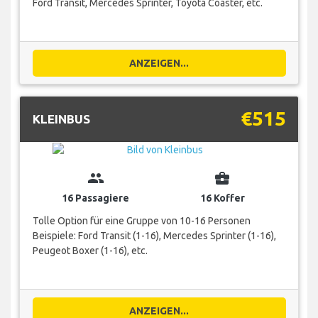
Ford Transit, Mercedes Sprinter, Toyota Coaster, etc.
ANZEIGEN...
€515
KLEINBUS
group
business_center
16 Passagiere
16 Koffer
Tolle Option für eine Gruppe von 10-16 Personen
Beispiele: Ford Transit (1-16), Mercedes Sprinter (1-16),
Peugeot Boxer (1-16), etc.
ANZEIGEN...