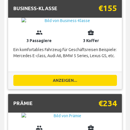
€155
BUSINESS-KLASSE
group
business_center
3 Passagiere
3 Koffer
Ein komfortables Fahrzeug für Geschäftsreisen Beispiele:
Mercedes E-class, Audi A6, BMW 5 Series, Lexus GS, etc.
ANZEIGEN...
€234
PRÄMIE
group
business_center