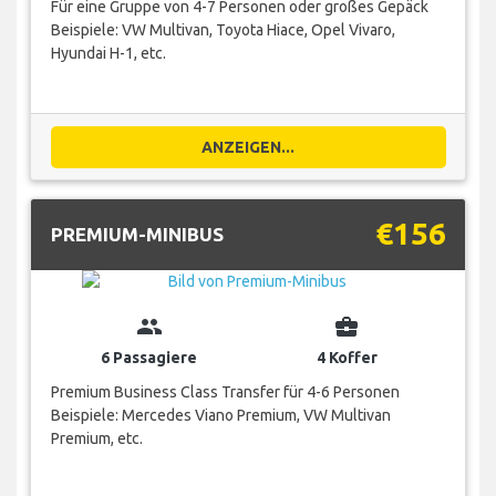
Für eine Gruppe von 4-7 Personen oder großes Gepäck
Beispiele: VW Multivan, Toyota Hiace, Opel Vivaro,
Hyundai H-1, etc.
ANZEIGEN...
€156
PREMIUM-MINIBUS
group
business_center
6 Passagiere
4 Koffer
Premium Business Class Transfer für 4-6 Personen
Beispiele: Mercedes Viano Premium, VW Multivan
Premium, etc.