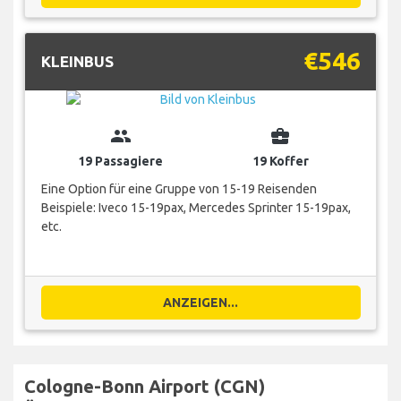
€546
KLEINBUS
group
business_center
19 Passagiere
19 Koffer
Eine Option für eine Gruppe von 15-19 Reisenden
Beispiele: Iveco 15-19pax, Mercedes Sprinter 15-19pax,
etc.
ANZEIGEN...
Cologne-Bonn Airport (CGN)