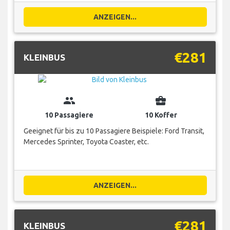
ANZEIGEN...
€281
KLEINBUS
group
business_center
10 Passagiere
10 Koffer
Geeignet für bis zu 10 Passagiere Beispiele: Ford Transit,
Mercedes Sprinter, Toyota Coaster, etc.
ANZEIGEN...
€281
KLEINBUS