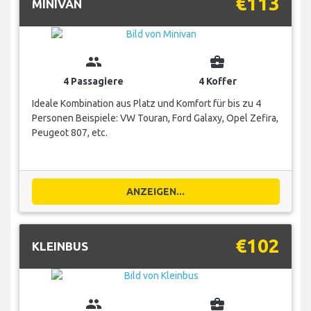
€113
MINIVAN
group
business_center
4 Passagiere
4 Koffer
Ideale Kombination aus Platz und Komfort für bis zu 4
Personen Beispiele: VW Touran, Ford Galaxy, Opel Zefira,
Peugeot 807, etc.
ANZEIGEN...
€102
KLEINBUS
group
business_center