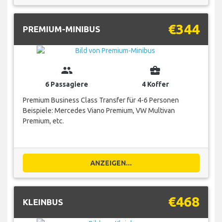
€344
PREMIUM-MINIBUS
group
business_center
6 Passagiere
4 Koffer
Premium Business Class Transfer für 4-6 Personen
Beispiele: Mercedes Viano Premium, VW Multivan
Premium, etc.
ANZEIGEN...
€468
KLEINBUS