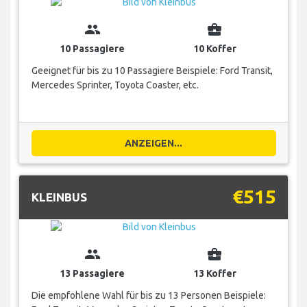
group
business_center
10 Passagiere
10 Koffer
Geeignet für bis zu 10 Passagiere Beispiele: Ford Transit,
Mercedes Sprinter, Toyota Coaster, etc.
ANZEIGEN...
€515
KLEINBUS
group
business_center
13 Passagiere
13 Koffer
Die empfohlene Wahl für bis zu 13 Personen Beispiele: