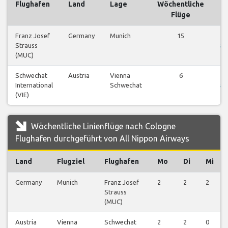
Flughafen
Land
Lage
Wöchentliche
Flüge
Franz Josef
Germany
Munich
15
Strauss
an
(MUC)
Schwechat
Austria
Vienna
6
International
Schwechat
an
(VIE)
Wöchentliche Linienflüge nach Cologne
Flughafen durchgeführt von All Nippon Airways
Land
Flugziel
Flughafen
Mo
Di
Mi
Germany
Munich
Franz Josef
2
2
2
Strauss
(MUC)
Austria
Vienna
Schwechat
2
2
0