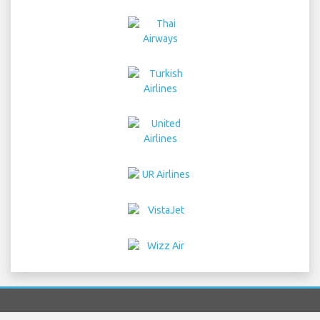
Home
Flüge
Autovermietung
Flughafen Transfers
Parken
Hotelle
Info
Haftungsausschluss
Datenschutz
Sitemap
COPYRIGHT © 2026 Try Quantum OU trading as
"TripTQ" and cologneairport.com (also known as
TripTQ Cologne Flughafen) / All Rights Reserved.