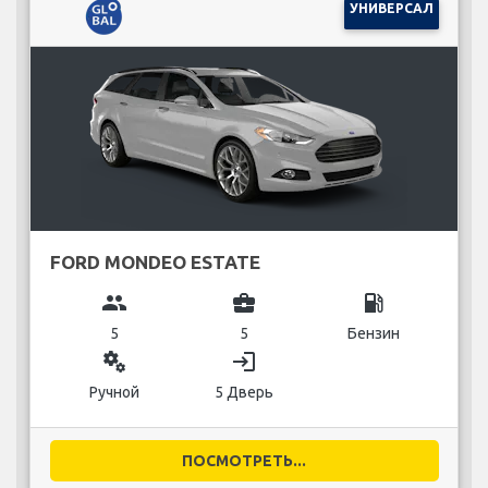
УНИВЕРСАЛ
FORD MONDEO ESTATE
group
business_center
local_gas_station
5
5
Бензин
miscellaneous_services
login
Ручной
5 Дверь
ПОСМОТРЕТЬ...