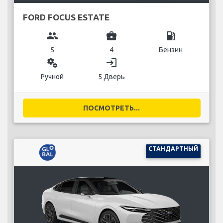
FORD FOCUS ESTATE
group
business_center
local_gas_station
5
4
Бензин
miscellaneous_services
login
Ручной
5 Дверь
ПОСМОТРЕТЬ...
СТАНДАРТНЫЙ