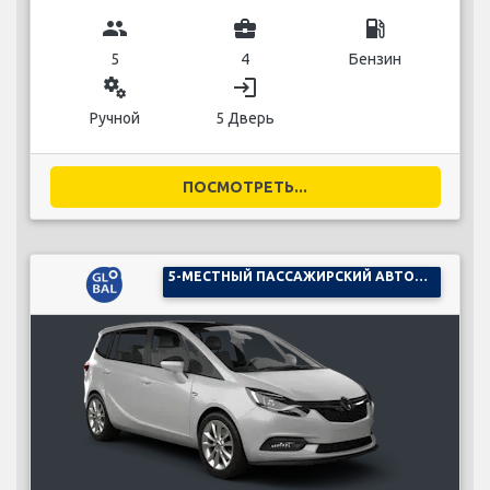
group
business_center
local_gas_station
5
4
Бензин
miscellaneous_services
login
Ручной
5 Дверь
ПОСМОТРЕТЬ...
5-МЕСТНЫЙ ПАССАЖИРСКИЙ АВТОМОБИЛЬ