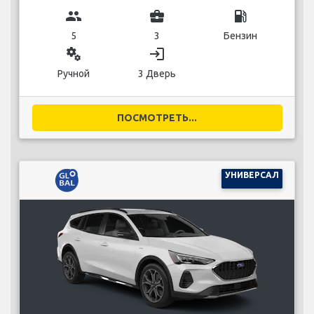
group
business_center
local_gas_station
5
3
Бензин
miscellaneous_services
login
Ручной
3 Дверь
ПОСМОТРЕТЬ...
УНИВЕРСАЛ