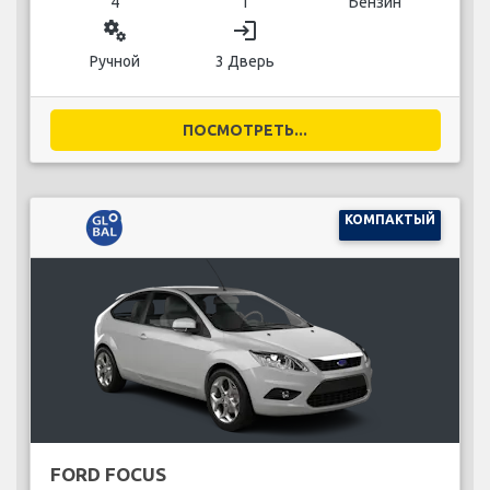
4
1
Бензин
miscellaneous_services
login
Ручной
3 Дверь
ПОСМОТРЕТЬ...
КОМПАКТЫЙ
FORD FOCUS