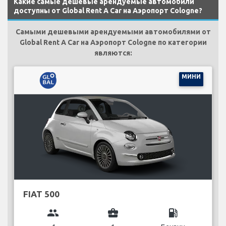
Какие самые дешевые арендуемые автомобили
доступны от Global Rent A Car на Аэропорт Cologne?
Самыми дешевыми арендуемыми автомобилями от
Global Rent A Car на Аэропорт Cologne по категории
являются:
МИНИ
FIAT 500
group
business_center
local_gas_station