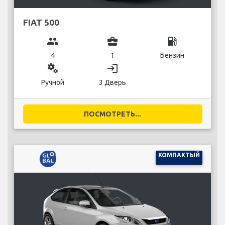
FIAT 500
group
business_center
local_gas_station
4
1
Бензин
miscellaneous_services
login
Ручной
3 Дверь
ПОСМОТРЕТЬ...
КОМПАКТЫЙ