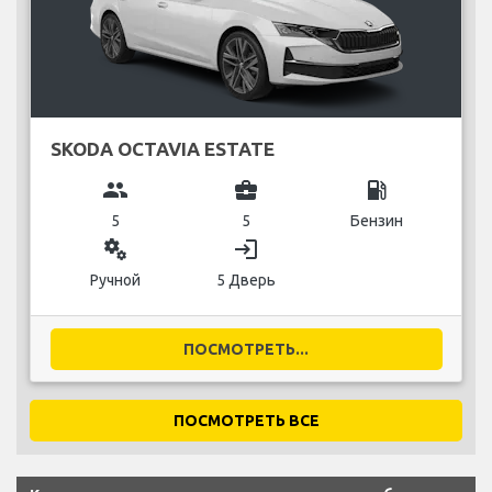
SKODA OCTAVIA ESTATE
group
business_center
local_gas_station
5
5
Бензин
miscellaneous_services
login
Ручной
5 Дверь
ПОСМОТРЕТЬ...
ПОСМОТРЕТЬ ВСЕ