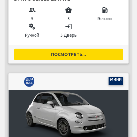
group
business_center
local_gas_station
5
5
Бензин
miscellaneous_services
login
Ручной
5 Дверь
ПОСМОТРЕТЬ...
МИНИ