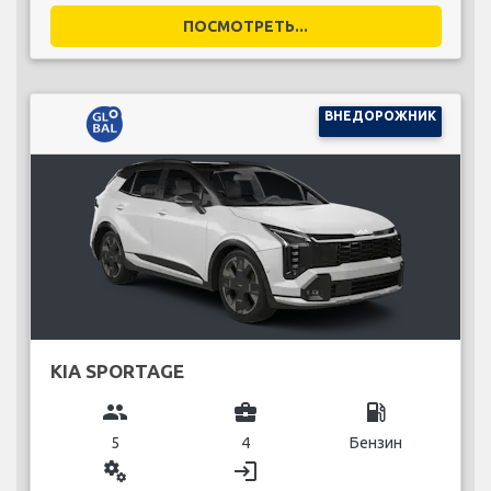
ПОСМОТРЕТЬ...
ВНЕДОРОЖНИК
KIA SPORTAGE
group
business_center
local_gas_station
5
4
Бензин
miscellaneous_services
login