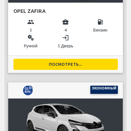
OPEL ZAFIRA
group
business_center
local_gas_station
5
4
Бензин
miscellaneous_services
login
Ручной
5 Дверь
ПОСМОТРЕТЬ...
ЭКОНОМНЫЙ