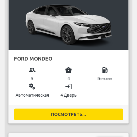
FORD MONDEO
group
business_center
local_gas_station
5
4
Бензин
miscellaneous_services
login
Автоматическая
4 Дверь
ПОСМОТРЕТЬ...