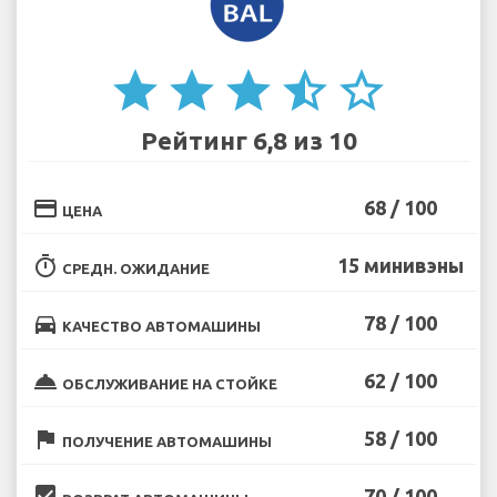
star
star
star
star_half
star_border
Рейтинг 6,8 из 10
credit_card
68 / 100
ЦЕНА
timer
15 минивэны
СРЕДН. ОЖИДАНИЕ
directions_car
78 / 100
КАЧЕСТВО АВТОМАШИНЫ
room_service
62 / 100
ОБСЛУЖИВАНИЕ НА СТОЙКЕ
flag
58 / 100
ПОЛУЧЕНИЕ АВТОМАШИНЫ
beenhere
70 / 100