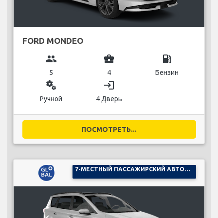
FORD MONDEO
group
business_center
local_gas_station
5
4
Бензин
miscellaneous_services
login
Ручной
4 Дверь
ПОСМОТРЕТЬ...
7-МЕСТНЫЙ ПАССАЖИРСКИЙ АВТОМОБИЛЬ