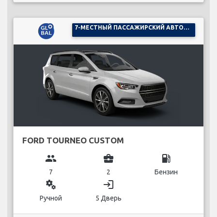
7-МЕСТНЫЙ ПАССАЖИРСКИЙ АВТОМОБИЛЬ
FORD TOURNEO CUSTOM
group
business_center
local_gas_station
7
2
Бензин
miscellaneous_services
login
Ручной
5 Дверь