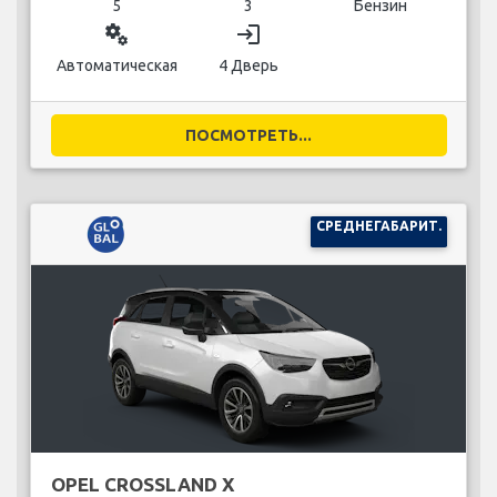
5
3
Бензин
miscellaneous_services
login
Автоматическая
4 Дверь
ПОСМОТРЕТЬ...
СРЕДНЕГАБАРИТ.
OPEL CROSSLAND X