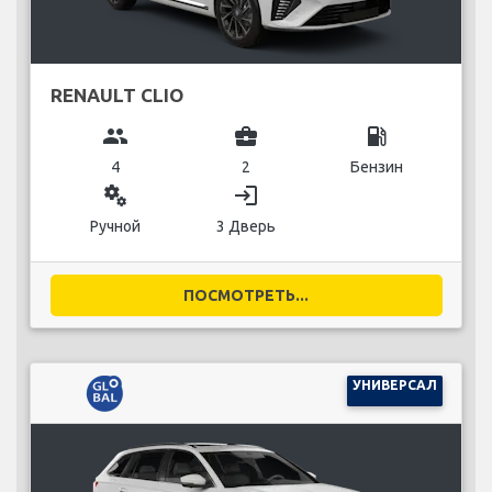
RENAULT CLIO
group
business_center
local_gas_station
4
2
Бензин
miscellaneous_services
login
Ручной
3 Дверь
ПОСМОТРЕТЬ...
УНИВЕРСАЛ