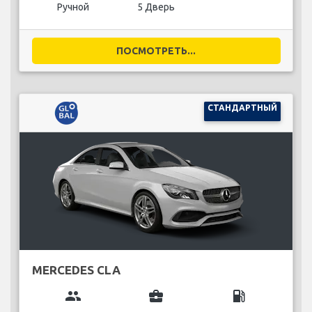
Ручной
5 Дверь
ПОСМОТРЕТЬ...
СТАНДАРТНЫЙ
MERCEDES CLA
group
business_center
local_gas_station