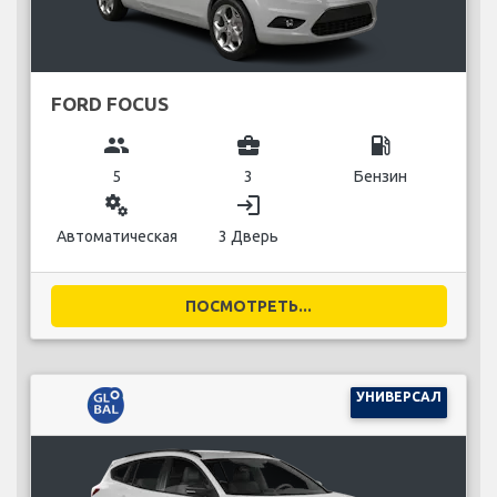
FORD FOCUS
group
business_center
local_gas_station
5
3
Бензин
miscellaneous_services
login
Автоматическая
3 Дверь
ПОСМОТРЕТЬ...
УНИВЕРСАЛ