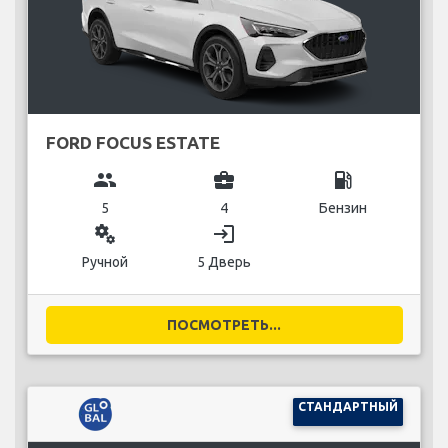
FORD FOCUS ESTATE
group
business_center
local_gas_station
5
4
Бензин
miscellaneous_services
login
Ручной
5 Дверь
ПОСМОТРЕТЬ...
СТАНДАРТНЫЙ