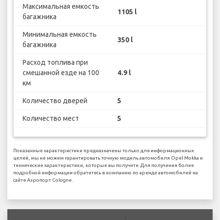
Максимальная емкость
1105 l
багажника
Минимальная емкость
350 l
багажника
Расход топлива при
смешанной езде на 100
4.9 l
км
Количество дверей
5
Количество мест
5
Показанные характеристики предназначены только для информационных
целей, мы не можем гарантировать точную модель автомобиля Opel Mokka и
технические характеристики, которые вы получите. Для получения более
подробной информации обратитесь в компанию по аренде автомобилей на
сайте Аэропорт Cologne.