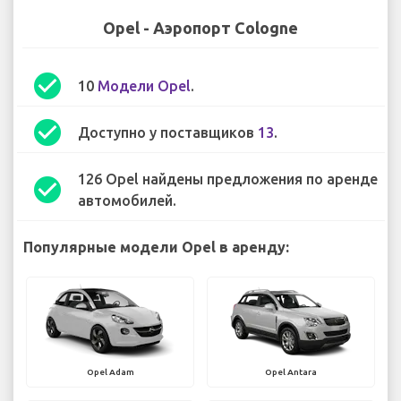
Opel - Аэропорт Cologne
check_circle
10
Модели Opel
.
check_circle
Доступно у поставщиков
13
.
126 Opel найдены предложения по аренде
check_circle
автомобилей.
Популярные модели Opel в аренду:
Opel Adam
Opel Antara