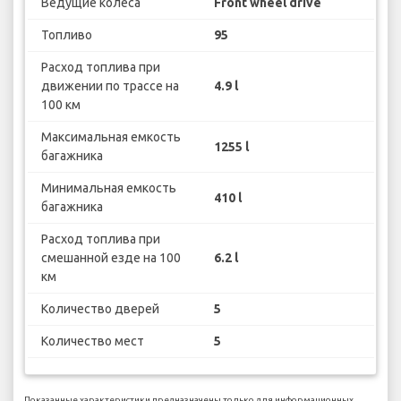
Ведущие колеса
Front wheel drive
Топливо
95
Расход топлива при
движении по трассе на
4.9 l
100 км
Максимальная емкость
1255 l
багажника
Минимальная емкость
410 l
багажника
Расход топлива при
смешанной езде на 100
6.2 l
км
Количество дверей
5
Количество мест
5
Показанные характеристики предназначены только для информационных