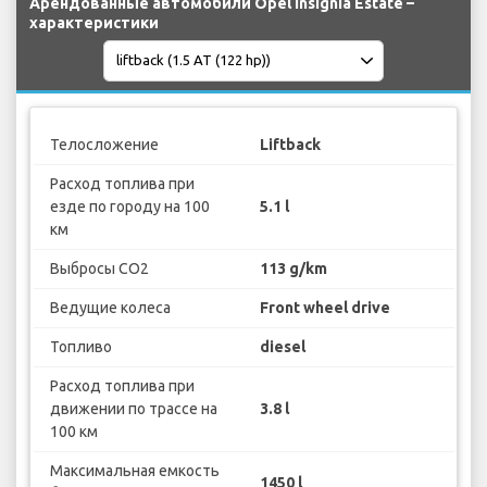
Арендованные автомобили Opel Insignia Estate –
характеристики
Телосложение
Liftback
Расход топлива при
езде по городу на 100
5.1 l
км
Выбросы CO2
113 g/km
Ведущие колеса
Front wheel drive
Топливо
diesel
Расход топлива при
движении по трассе на
3.8 l
100 км
Максимальная емкость
1450 l