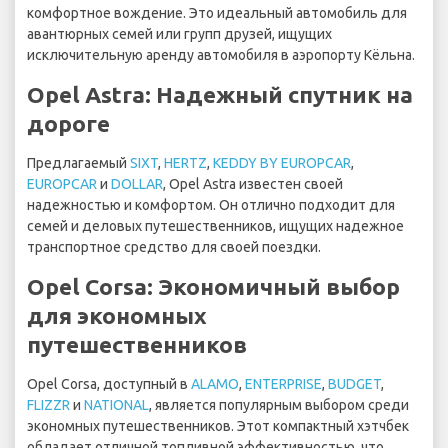
комфортное вождение. Это идеальный автомобиль для
авантюрных семей или групп друзей, ищущих
исключительную аренду автомобиля в аэропорту Кёльна.
Opel Astra: Надежный спутник на
дороге
Предлагаемый
SIXT
,
HERTZ
,
KEDDY BY EUROPCAR
,
EUROPCAR
и
DOLLAR
, Opel Astra известен своей
надежностью и комфортом. Он отлично подходит для
семей и деловых путешественников, ищущих надежное
транспортное средство для своей поездки.
Opel Corsa: Экономичный выбор
для экономных
путешественников
Opel Corsa, доступный в
ALAMO
,
ENTERPRISE
,
BUDGET
,
FLIZZR
и
NATIONAL
, является популярным выбором среди
экономных путешественников. Этот компактный хэтчбек
обладает отличной топливной эффективностью, что