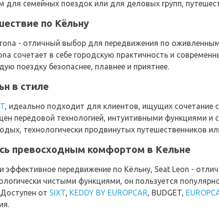
 для семейных поездок или для деловых групп, путешес
ешествие по Кёльну
rona - отличный выбор для передвижения по оживленным
ona сочетает в себе городскую практичность и современн
ю поездку безопаснее, плавнее и приятнее.
ьн в стиле
T
, идеально подходит для клиентов, ищущих сочетание 
щен передовой технологией, интуитивными функциями и 
одых, технологически продвинутых путешественников или
есь превосходным комфортом в Кельне
и эффективное передвижение по Кёльну, Seat Leon - отл
ологически чистыми функциями, он пользуется популярно
 Доступен от
SIXT
,
KEDDY BY EUROPCAR
, BUDGET,
EUROPC
ия.