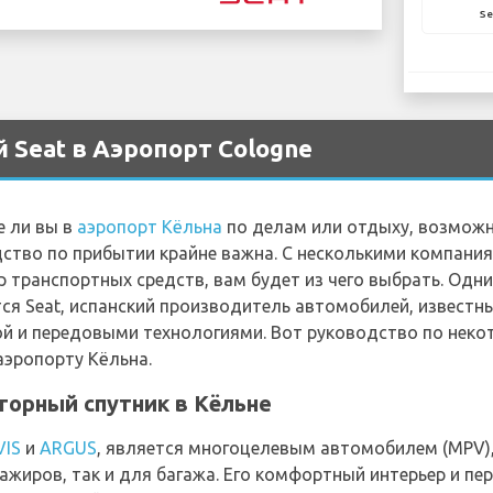
Se
 Seat в Аэропорт Cologne
е ли вы в
аэропорт Кёльна
по делам или отдыху, возможн
ство по прибытии крайне важна. С несколькими компания
транспортных средств, вам будет из чего выбрать. Одн
тся Seat, испанский производитель автомобилей, извест
ой и передовыми технологиями. Вот руководство по не
аэропорту Кёльна.
сторный спутник в Кёльне
VIS
и
ARGUS
, является многоцелевым автомобилем (MPV)
ажиров, так и для багажа. Его комфортный интерьер и п