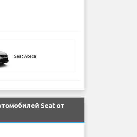
Seat Ateca
томобилей Seat от