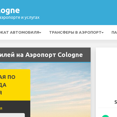
logne
эропорте и услугах
ОКАТ АВТОМОБИЛЯ
ТРАНСФЕРЫ В АЭРОПОРТ
ПА
илей на Аэропорт Cologne
АЯ ПО
ДА
Я
S
я