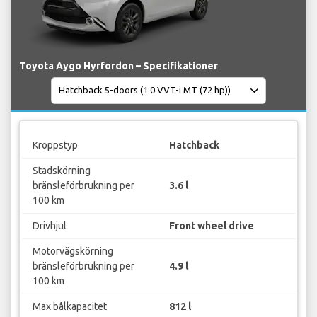
Toyota Aygo Hyrfordon – Specifikationer
Kroppstyp
Hatchback
Stadskörning
bränsleförbrukning per
3.6 l
100 km
Drivhjul
Front wheel drive
Motorvägskörning
bränsleförbrukning per
4.9 l
100 km
Max bålkapacitet
812 l