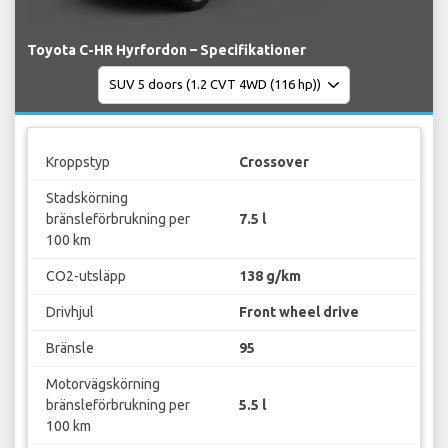
Toyota C-HR Hyrfordon – Specifikationer
Kroppstyp
Crossover
Stadskörning
bränsleförbrukning per
7.5 l
100 km
CO2-utsläpp
138 g/km
Drivhjul
Front wheel drive
Bränsle
95
Motorvägskörning
bränsleförbrukning per
5.5 l
100 km