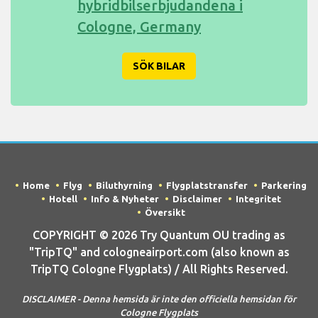
hybridbilserbjudandena i
Cologne, Germany
SÖK BILAR
Home
Flyg
Biluthyrning
Flygplatstransfer
Parkering
Hotell
Info & Nyheter
Disclaimer
Integritet
Översikt
COPYRIGHT © 2026 Try Quantum OU trading as
"TripTQ" and cologneairport.com (also known as
TripTQ Cologne Flygplats) / All Rights Reserved.
DISCLAIMER - Denna hemsida är inte den officiella hemsidan för
Cologne Flygplats