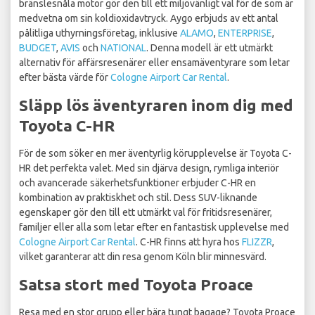
bränslesnåla motor gör den till ett miljövänligt val för de som är
medvetna om sin koldioxidavtryck. Aygo erbjuds av ett antal
pålitliga uthyrningsföretag, inklusive
ALAMO
,
ENTERPRISE
,
BUDGET
,
AVIS
och
NATIONAL
. Denna modell är ett utmärkt
alternativ för affärsresenärer eller ensamäventyrare som letar
efter bästa värde för
Cologne Airport Car Rental
.
Släpp lös äventyraren inom dig med
Toyota C-HR
För de som söker en mer äventyrlig körupplevelse är Toyota C-
HR det perfekta valet. Med sin djärva design, rymliga interiör
och avancerade säkerhetsfunktioner erbjuder C-HR en
kombination av praktiskhet och stil. Dess SUV-liknande
egenskaper gör den till ett utmärkt val för fritidsresenärer,
familjer eller alla som letar efter en fantastisk upplevelse med
Cologne Airport Car Rental
. C-HR finns att hyra hos
FLIZZR
,
vilket garanterar att din resa genom Köln blir minnesvärd.
Satsa stort med Toyota Proace
Resa med en stor grupp eller bära tungt bagage? Toyota Proace