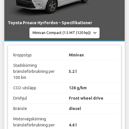
Toyota Proace Hyrfordon – Specifikationer
Kroppstyp
Minivan
Stadskörning
bränsleförbrukning per
5.2 l
100 km
CO2-utsläpp
128 g/km
Drivhjul
Front wheel drive
Bränsle
diesel
Motorvägskörning
bränsleförbrukning per
4.6 l