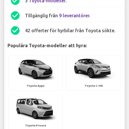
check_circle
3
Toyota-modeller
.
check_circle
Tillgänglig från
9 leverantörer
.
check_circle
42 offerter för hyrbilar från Toyota sökte.
Populära Toyota-modeller att hyra:
Toyota Aygo
Toyota C-HR
Toyota Proace