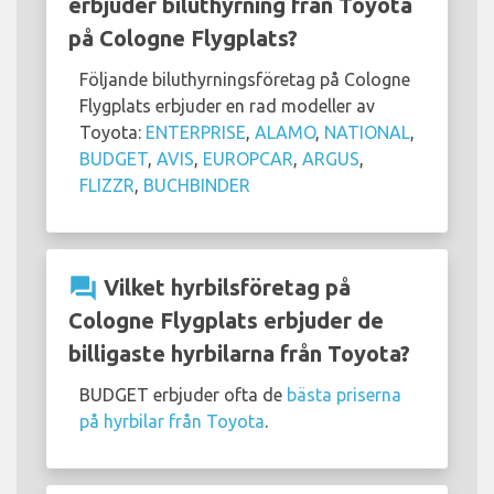
erbjuder biluthyrning från Toyota
på Cologne Flygplats?
Följande biluthyrningsföretag på Cologne
Flygplats erbjuder en rad modeller av
Toyota:
ENTERPRISE
,
ALAMO
,
NATIONAL
,
BUDGET
,
AVIS
,
EUROPCAR
,
ARGUS
,
FLIZZR
,
BUCHBINDER
question_answer
Vilket hyrbilsföretag på
Cologne Flygplats erbjuder de
billigaste hyrbilarna från Toyota?
BUDGET erbjuder ofta de
bästa priserna
på hyrbilar från Toyota
.