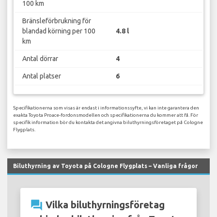
100 km
Bränsleförbrukning för
blandad körning per 100
4.8 l
km
Antal dörrar
4
Antal platser
6
Specifikationerna som visas är endast i informationssyfte, vi kan inte garantera den
exakta Toyota Proace-fordonsmodellen och specifikationerna du kommer att få. För
specifik information bör du kontakta det angivna biluthyrningsföretaget på Cologne
Flygplats.
Biluthyrning av Toyota på Cologne Flygplats – Vanliga frågor
question_answer
Vilka biluthyrningsföretag