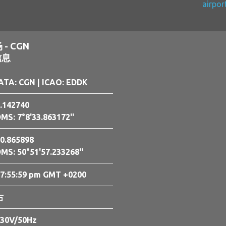
airpor
 - CGN
信息
ATA: CGN
| ICAO: EDDK
.142740
MS: 7°8'33.863172''
0.865898
MS: 50°51'57.233268''
7:56:00 pm GMT +0200
右
30V/50Hz