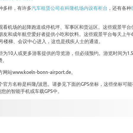
种多样，有许多
汽车租赁公司在科隆机场内设有柜台
，还有各种
观看机场的起降跑道或停机坪、军事区和货运区。这些观景平台位
朋友和成年航空爱好者提供小吃和饮料。这些观景平台每天上午6点
4号楼梯、会议中心进入，这也是残疾人士的通道。
为10人或更多游客提供的导览游，但必须预约。游览时间为1.5
费。
.koeln-bonn-airport.de。
个官方名称是科隆/波恩。请参见下面的GPS坐标，这些坐标可
以输入到您的智能手机或车载GPS中。