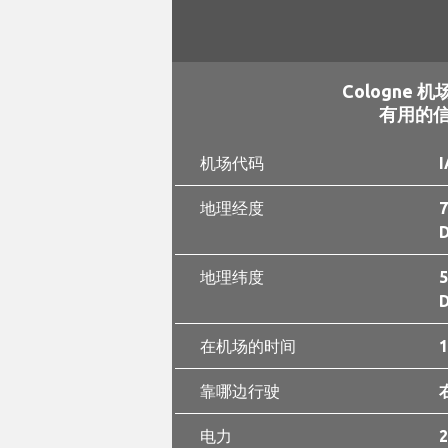
Cologne 机场
有用的
机场代码
I
地理经度
7
D
地理纬度
5
D
在机场的时间
1
靠哪边行驶
电力
2