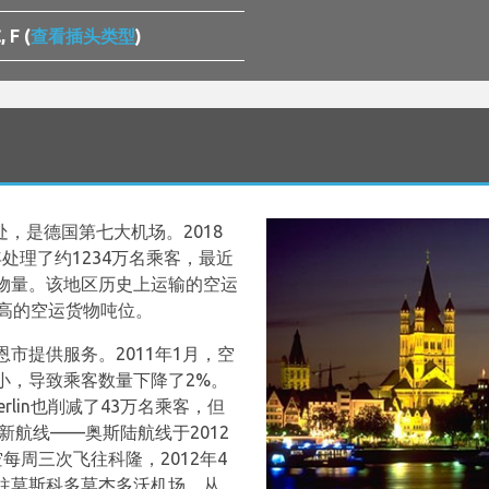
, F (
查看插头类型
)
处，是德国第七大机场。2018
年处理了约1234万名乘客，最近
物量。该地区历史上运输的空运
最高的空运货物吨位。
市提供服务。2011年1月，空
小，导致乘客数量下降了2%。
rlin也削减了43万名乘客，但
新航线——奥斯陆航线于2012
每周三次飞往科隆，2012年4
往莫斯科多莫杰多沃机场，从