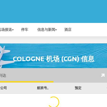
机场接送
停车
信息与新闻
酒店
COLOGNE 机场 (CGN) 信息
到达
空公司
航班号。
预定
...