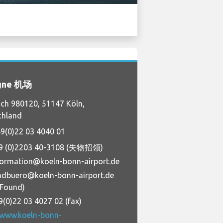
gne 机场
ch 980120, 51147 Köln,
chland
9(0)22 03 4040 01
9 (0)2203 40-3108 (失物招领)
formation@koeln-bonn-airport.de
ndbuero@koeln-bonn-airport.de
+Found)
9(0)22 03 4027 02 (fax)
/www.koeln-bonn-