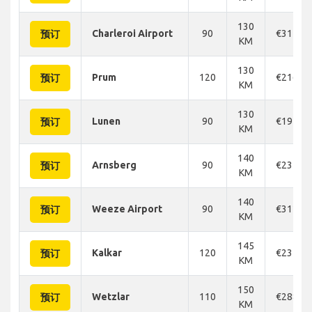
130
Charleroi Airport
90
€317
预订
KM
130
Prum
120
€216
预订
KM
130
Lunen
90
€195
预订
KM
140
Arnsberg
90
€231
预订
KM
140
Weeze Airport
90
€312
预订
KM
145
Kalkar
120
€231
预订
KM
150
Wetzlar
110
€288
预订
KM