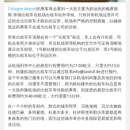
Cologne Airport
的乘客将会看到一大批主要为奶油色的梅赛德
斯-奔驰出租车在机场出租车站外等候。只有持有机场运营许可
证的合法出租车才能在此运营，机场有严格的控制措施，以确保
抵达的乘客不会成为出租车公司的目标。
所有出租车车顶都会有一个“出租车”标志，车上会有计价器，司
机会有照片身份证明，并且机场管理机构的官方许可证将清晰地
展示在车前部。1号航站楼的出租车站位于出发区外，而2号航站
楼的出租车站位于到达区外。
从机场到市中心的典型行程费用约为27.00欧元，只需大约15分
钟。科隆机场的出租车可以通过联系info@taxiruf.de进行预约。
这个中央预订服务台可以为乘客预订从机场到科隆及其他目的地
的出租车，但通常不需要预订，因为航站楼外的出租车站总是有
一大批科隆机场的出租车等待新的乘客。到波恩的典型出租车行
程费用约为40.00欧元，大约需要15分钟。
在一个小时的车程内，附近的城市阿亨、贝格海姆、贝尔吉施格
拉德巴赫、多特蒙德、杜塞尔多夫、杜伊斯堡和勒沃库森都是商
务旅客的热门目的地，因为这些城市举办许多国际贸易展览和商
业活动。