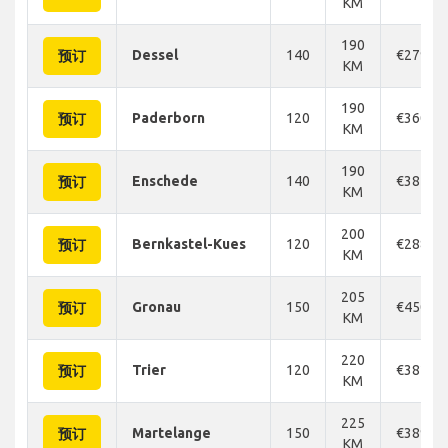
KM
190
Dessel
140
€279
预订
KM
190
Paderborn
120
€360
预订
KM
190
Enschede
140
€381
预订
KM
200
Bernkastel-Kues
120
€288
预订
KM
205
Gronau
150
€450
预订
KM
220
Trier
120
€382
预订
KM
225
Martelange
150
€389
预订
KM