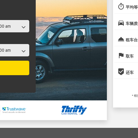
timer
平均等
directions_car
车辆质
room_service
租车台
flag
取车
beenhere
还车
* 