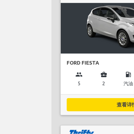
FORD FIESTA
group
business_center
local_gas_station
5
2
汽油
查看详情.