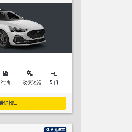
local_gas_station
miscellaneous_services
login
汽油
自动变速器
5 门
看详情...
SUV 越野车