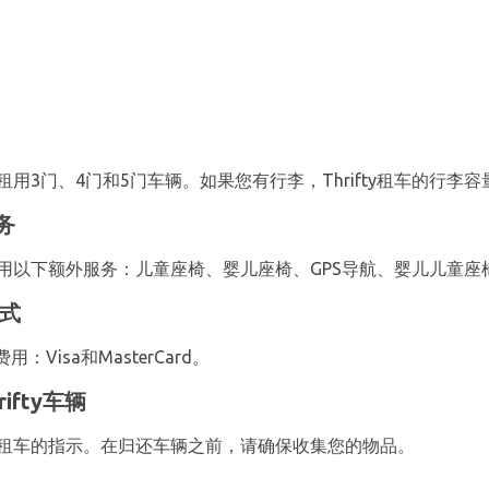
用3门、4门和5门车辆。如果您有行李，Thrifty租车的行李容
务
以租用以下额外服务：儿童座椅、婴儿座椅、GPS导航、婴儿儿童座椅
方式
isa和MasterCard。
fty车辆
场归还租车的指示。在归还车辆之前，请确保收集您的物品。