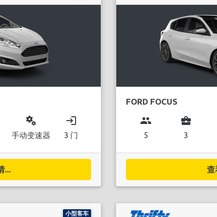
FORD FOCUS
miscellaneous_services
login
group
business_center
手动变速器
3 门
5
3
..
查
小型客车