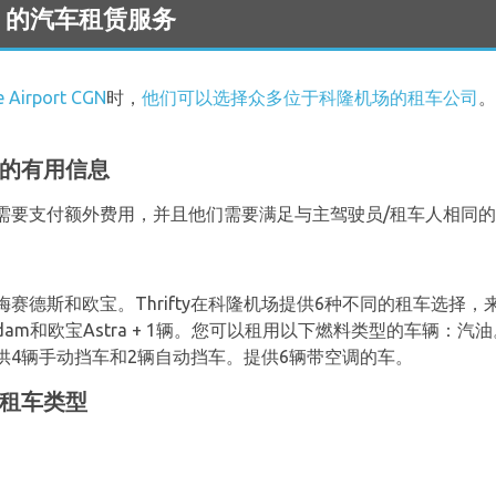
 机场 的汽车租赁服务
 Airport CGN
时，
他们可以选择众多位于科隆机场的租车公司
。
汽车的有用信息
需要支付额外费用，并且他们需要满足与主驾驶员/租车人相同
德斯和欧宝。Thrifty在科隆机场提供6种不同的租车选择，来自
Adam和欧宝Astra + 1辆。您可以租用以下燃料类型的车辆
供4辆手动挡车和2辆自动挡车。提供6辆带空调的车。
y租车类型