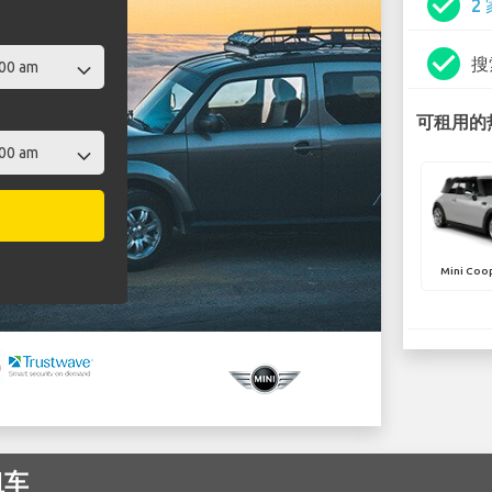
check_circle
2
check_circle
搜
可租用的热
Mini Coop
租车