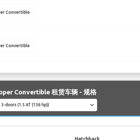
er Convertible
er Convertible
ooper Convertible 租赁车辆 - 规格
Hatchback