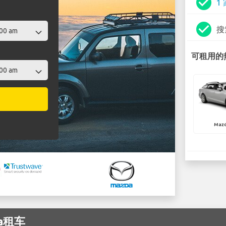
check_circle
1
check_circle
搜
可租用的热
Mazd
da租车