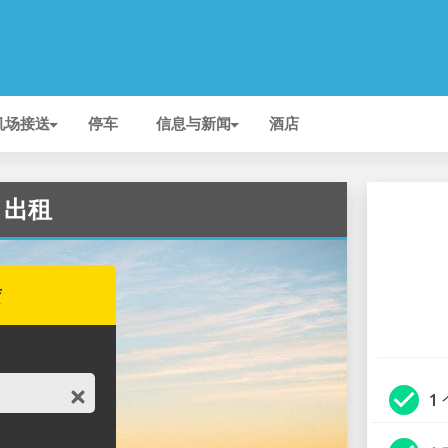
机场接送
停车
信息与新闻
酒店
场 出租
赁
check_circle
1