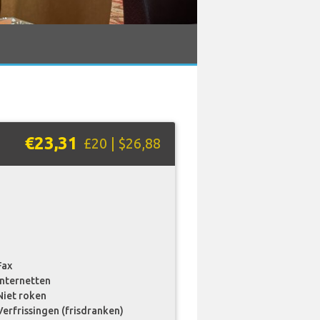
€23,31
£20 | $26,88
Fax
internetten
Niet roken
Verfrissingen (frisdranken)