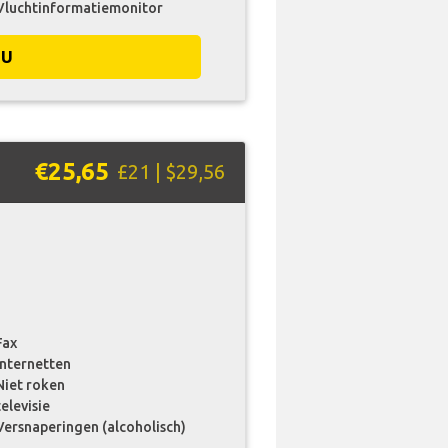
Vluchtinformatiemonitor
NU
€25,65
£21 | $29,56
Fax
internetten
Niet roken
televisie
Versnaperingen (alcoholisch)