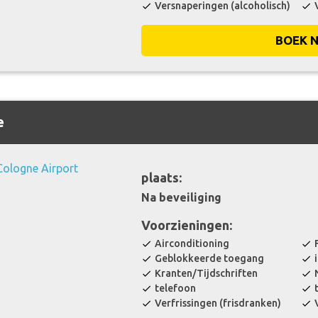
Versnaperingen (alcoholisch)
check
check
BOEK 
e
plaats:
Na beveiliging
Voorzieningen:
Airconditioning
check
check
Geblokkeerde toegang
check
check
Kranten/Tijdschriften
check
check
telefoon
check
check
Verfrissingen (frisdranken)
check
check