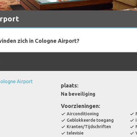
irport
inden zich in Cologne Airport?
n
plaats:
Na beveiliging
Voorzieningen:
Airconditioning
check
check
Geblokkeerde toegang
check
check
Kranten/Tijdschriften
check
check
televisie
check
check