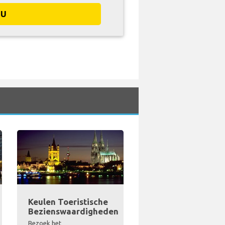
NU
Keulen Toeristische
Bezienswaardigheden
Bezoek het