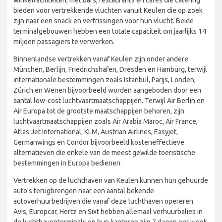
bieden voor vertrekkende vluchten vanuit Keulen die op zoek
zijn naar een snack en verfrissingen voor hun vlucht. Beide
terminalgebouwen hebben een totale capaciteit om jaarlijks 14
miljoen passagiers te verwerken.
Binnenlandse vertrekken vanaf Keulen zijn onder andere
München, Berlijn, Friedrichshafen, Dresden en Hamburg, terwijl
internationale bestemmingen zoals Istanbul, Parijs, Londen,
Zürich en Wenen bijvoorbeeld worden aangeboden door een
aantal low-cost luchtvaartmaatschappijen. Terwijl Air Berlin en
Air Europa tot de grootste maatschappijen behoren, zijn
luchtvaartmaatschappijen zoals Air Arabia Maroc, Air France,
Atlas Jet International, KLM, Austrian Airlines, Easyjet,
Germanwings en Condor bijvoorbeeld kosteneffectieve
alternatieven die enkele van de meest gewilde toeristische
bestemmingen in Europa bedienen.
Vertrekken op de luchthaven van Keulen kunnen hun gehuurde
auto's terugbrengen naar een aantal bekende
autoverhuurbedrijven die vanaf deze luchthaven opereren.
Avis, Europcar, Hertz en Sixt hebben allemaal verhuurbalies in
de luchthaventerminals en hun kantoren zijn 7 dagen per week