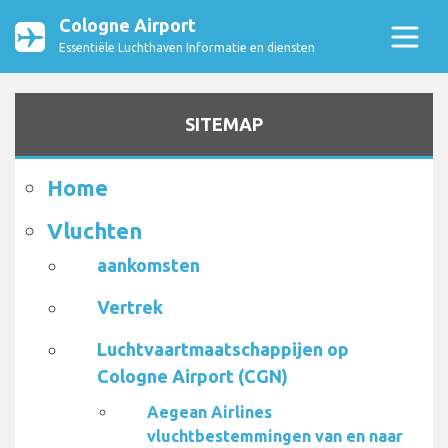
Cologne Airport
Essentiële Luchthaven Informatie en diensten
SITEMAP
Home
Vluchten
aankomsten
Vertrek
Luchtvaartmaatschappijen op
Cologne Airport (CGN)
Aegean Airlines
vluchtbestemmingen van en naar