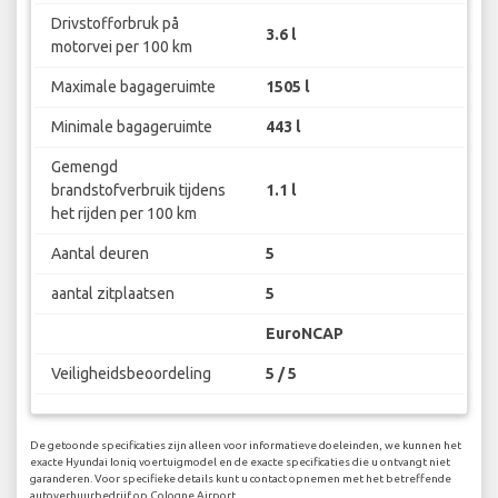
Drivstofforbruk på
3.6 l
motorvei per 100 km
Maximale bagageruimte
1505 l
Minimale bagageruimte
443 l
Gemengd
brandstofverbruik tijdens
1.1 l
het rijden per 100 km
Aantal deuren
5
aantal zitplaatsen
5
EuroNCAP
Veiligheidsbeoordeling
5 / 5
De getoonde specificaties zijn alleen voor informatieve doeleinden, we kunnen het
exacte Hyundai Ioniq voertuigmodel en de exacte specificaties die u ontvangt niet
garanderen. Voor specifieke details kunt u contact opnemen met het betreffende
autoverhuurbedrijf op Cologne Airport.