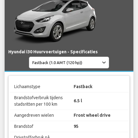
Hyundai i30 Huurvoertuigen - Specificaties
Lichaamstype
Fastback
Brandstofverbruik tijdens
6.5 l
stadsritten per 100 km
Aangedreven wielen
Front wheel drive
Brandstof
95
Drivstofforbruk på