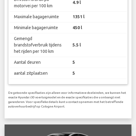
4.9 l
motorvei per 100 km
Maximale bagageruimte
1351 l
Minimale bagageruimte
450 l
Gemengd
brandstofverbruik tijdens
5.5 l
het rijden per 100 km
Aantal deuren
5
aantal zitplaatsen
5
De getoonde specificaties zijn alleen voor informatieve doeleinden, we kunnen het
exacte Hyundai i30 voertuigmodel en de exacte specificaties die u ontvangt niet
garanderen. Voor specifieke details kunt u contact opnemen met het betreffende
autoverhuurbedrijf op Cologne Airport.