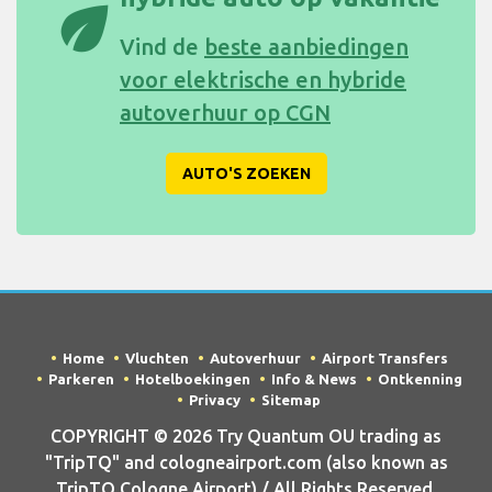
eco
Vind de
beste aanbiedingen
voor elektrische en hybride
autoverhuur op CGN
AUTO'S ZOEKEN
Home
Vluchten
Autoverhuur
Airport Transfers
Parkeren
Hotelboekingen
Info & News
Ontkenning
Privacy
Sitemap
COPYRIGHT © 2026 Try Quantum OU trading as
"TripTQ" and cologneairport.com (also known as
TripTQ Cologne Airport) / All Rights Reserved.