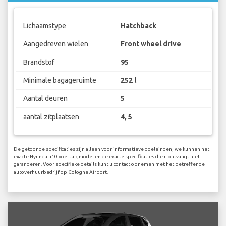
Lichaamstype
Hatchback
Aangedreven wielen
Front wheel drive
Brandstof
95
Minimale bagageruimte
252 l
Aantal deuren
5
aantal zitplaatsen
4, 5
De getoonde specificaties zijn alleen voor informatieve doeleinden, we kunnen het
exacte Hyundai i10 voertuigmodel en de exacte specificaties die u ontvangt niet
garanderen. Voor specifieke details kunt u contact opnemen met het betreffende
autoverhuurbedrijf op Cologne Airport.