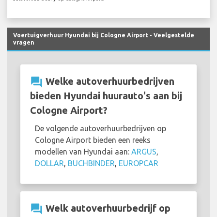
Voertuigverhuur Hyundai bij Cologne Airport - Veelgestelde
vragen
question_answer
Welke autoverhuurbedrijven
bieden Hyundai huurauto's aan bij
Cologne Airport?
De volgende autoverhuurbedrijven op
Cologne Airport bieden een reeks
modellen van Hyundai aan:
ARGUS
,
DOLLAR
,
BUCHBINDER
,
EUROPCAR
question_answer
Welk autoverhuurbedrijf op