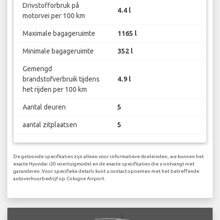
Drivstofforbruk på
4.4 l
motorvei per 100 km
Maximale bagageruimte
1165 l
Minimale bagageruimte
352 l
Gemengd
brandstofverbruik tijdens
4.9 l
het rijden per 100 km
Aantal deuren
5
aantal zitplaatsen
5
De getoonde specificaties zijn alleen voor informatieve doeleinden, we kunnen het
exacte Hyundai i20 voertuigmodel en de exacte specificaties die u ontvangt niet
garanderen. Voor specifieke details kunt u contact opnemen met het betreffende
autoverhuurbedrijf op Cologne Airport.