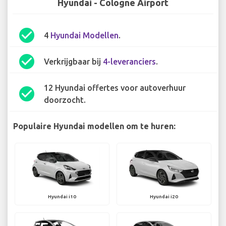
Hyundai - Cologne Airport
check_circle
4
Hyundai Modellen
.
check_circle
Verkrijgbaar bij
4-leveranciers
.
12 Hyundai offertes voor autoverhuur
check_circle
doorzocht.
Populaire Hyundai modellen om te huren:
Hyundai i10
Hyundai i20