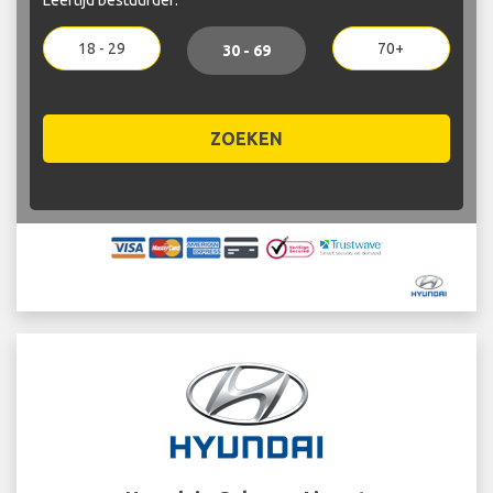
18 - 29
70+
30 - 69
ZOEKEN