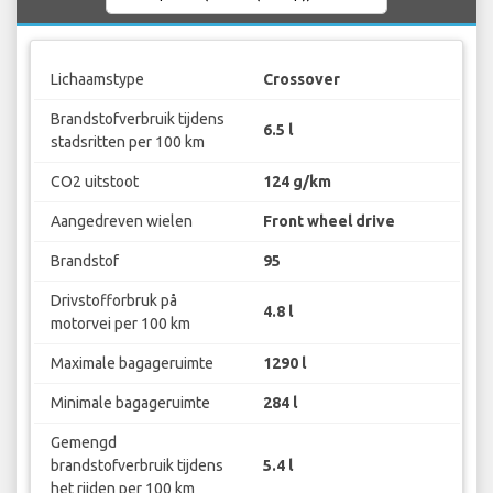
Lichaamstype
Crossover
Brandstofverbruik tijdens
6.5 l
stadsritten per 100 km
CO2 uitstoot
124 g/km
Aangedreven wielen
Front wheel drive
Brandstof
95
Drivstofforbruk på
4.8 l
motorvei per 100 km
Maximale bagageruimte
1290 l
Minimale bagageruimte
284 l
Gemengd
brandstofverbruik tijdens
5.4 l
het rijden per 100 km