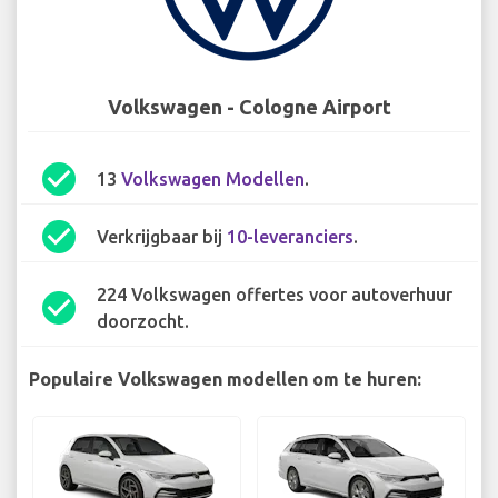
Volkswagen - Cologne Airport
check_circle
13
Volkswagen Modellen
.
check_circle
Verkrijgbaar bij
10-leveranciers
.
224 Volkswagen offertes voor autoverhuur
check_circle
doorzocht.
Populaire Volkswagen modellen om te huren: