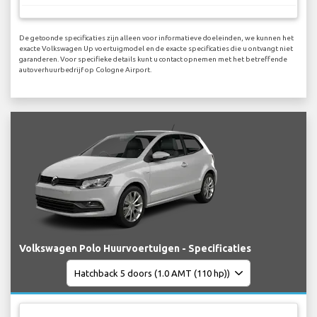
De getoonde specificaties zijn alleen voor informatieve doeleinden, we kunnen het
exacte Volkswagen Up voertuigmodel en de exacte specificaties die u ontvangt niet
garanderen. Voor specifieke details kunt u contact opnemen met het betreffende
autoverhuurbedrijf op Cologne Airport.
Volkswagen Polo Huurvoertuigen - Specificaties