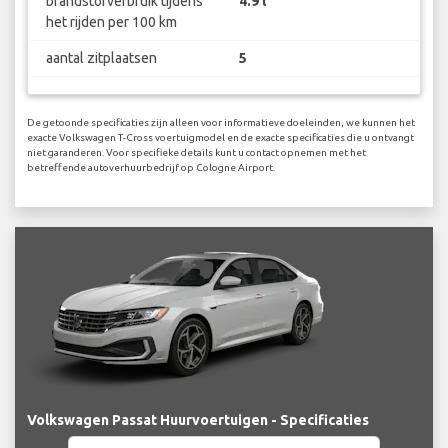
brandstofverbruik tijdens
4.9 l
het rijden per 100 km
aantal zitplaatsen
5
De getoonde specificaties zijn alleen voor informatieve doeleinden, we kunnen het
exacte Volkswagen T-Cross voertuigmodel en de exacte specificaties die u ontvangt
niet garanderen. Voor specifieke details kunt u contact opnemen met het
betreffende autoverhuurbedrijf op Cologne Airport.
Volkswagen Passat Huurvoertuigen - Specificaties