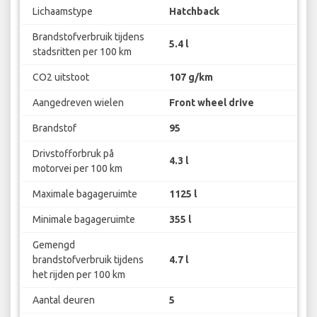
Lichaamstype
Hatchback
Brandstofverbruik tijdens
5.4 l
stadsritten per 100 km
CO2 uitstoot
107 g/km
Aangedreven wielen
Front wheel drive
Brandstof
95
Drivstofforbruk på
4.3 l
motorvei per 100 km
Maximale bagageruimte
1125 l
Minimale bagageruimte
355 l
Gemengd
brandstofverbruik tijdens
4.7 l
het rijden per 100 km
Aantal deuren
5