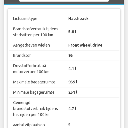
Lichaamstype
Hatchback
Brandstofverbruik tijdens
5.8 l
stadsritten per 100 km
Aangedreven wielen
Front wheel drive
Brandstof
95
Drivstofforbruk på
4.1 l
motorvei per 100 km
Maximale bagageruimte
959 l
Minimale bagageruimte
251 l
Gemengd
brandstofverbruik tijdens
4.7 l
het rijden per 100 km
aantal zitplaatsen
5