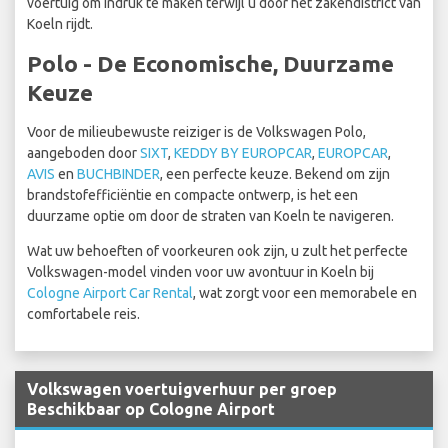
voertuig om indruk te maken terwijl u door het zakendistrict van
Koeln rijdt.
Polo - De Economische, Duurzame
Keuze
Voor de milieubewuste reiziger is de Volkswagen Polo,
aangeboden door
SIXT
,
KEDDY BY EUROPCAR
,
EUROPCAR
,
AVIS
en
BUCHBINDER
, een perfecte keuze. Bekend om zijn
brandstofefficiëntie en compacte ontwerp, is het een
duurzame optie om door de straten van Koeln te navigeren.
Wat uw behoeften of voorkeuren ook zijn, u zult het perfecte
Volkswagen-model vinden voor uw avontuur in Koeln bij
Cologne Airport Car Rental
, wat zorgt voor een memorabele en
comfortabele reis.
Volkswagen voertuigverhuur per groep
Beschikbaar op Cologne Airport