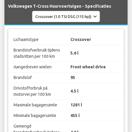
Volkswagen T-Cross Huurvoertuigen - Specificaties
Lichaamstype
Crossover
Brandstofverbruik tijdens
5.6 l
stadsritten per 100 km
Aangedreven wielen
Front wheel drive
Brandstof
95
Drivstofforbruk på
4.5 l
motorvei per 100 km
Maximale bagageruimte
1281 l
Minimale bagageruimte
455 l
Gemengd