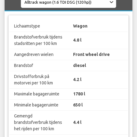
Lichaamstype
Wagon
Brandstofverbruik tijdens
4.8 l
stadsritten per 100 km
Aangedreven wielen
Front wheel drive
Brandstof
diesel
Drivstofforbruk på
4.2 l
motorvei per 100 km
Maximale bagageruimte
1780 l
Minimale bagageruimte
650 l
Gemengd
brandstofverbruik tijdens
4.4 l
het rijden per 100 km