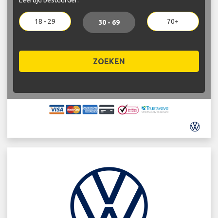
18 - 29
70+
30 - 69
ZOEKEN