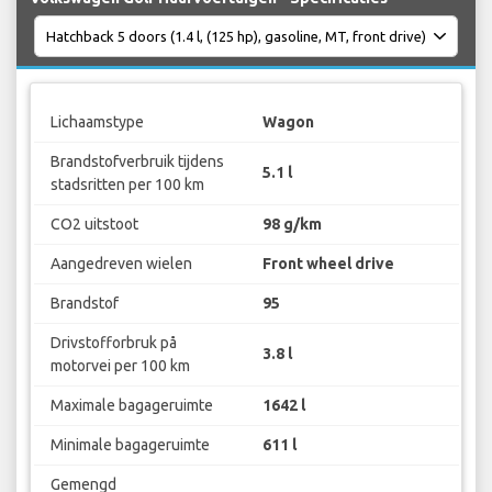
Lichaamstype
Wagon
Brandstofverbruik tijdens
5.1 l
stadsritten per 100 km
CO2 uitstoot
98 g/km
Aangedreven wielen
Front wheel drive
Brandstof
95
Drivstofforbruk på
3.8 l
motorvei per 100 km
Maximale bagageruimte
1642 l
Minimale bagageruimte
611 l
Gemengd