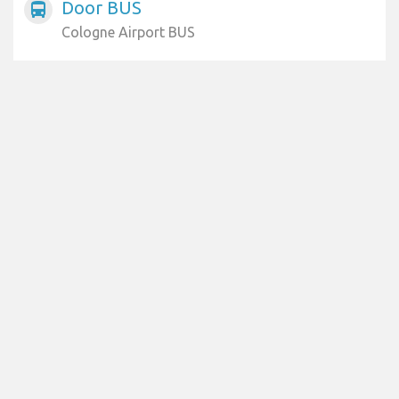
Door BUS
directions_bus
Cologne Airport BUS