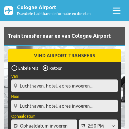
Cologne Airport
Essentiële Luchthaven Informatie en diensten
Train transfer naar en van Cologne Airport
VIND AIRPORT TRANSFERS
Enkele reis
Retour
Van
Naar
Ophaaldatum