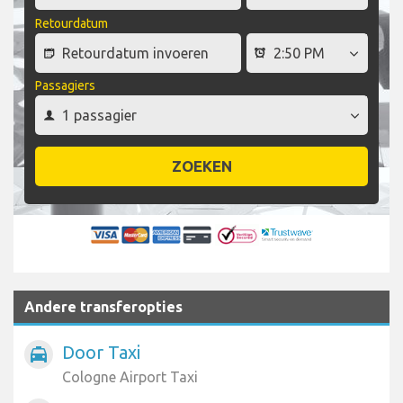
Retourdatum
Passagiers
ZOEKEN
Andere transferopties
Door Taxi
local_taxi
Cologne Airport Taxi