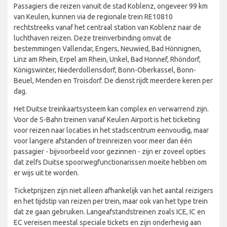
Passagiers die reizen vanuit de stad Koblenz, ongeveer 99 km
van Keulen, kunnen via de regionale trein RE10810
rechtstreeks vanaf het centraal station van Koblenz naar de
luchthaven reizen. Deze treinverbinding omvat de
bestemmingen Vallendar, Engers, Neuwied, Bad Hönnignen,
Linz am Rhein, Erpel am Rhein, Unkel, Bad Honnef, Rhöndorf,
Königswinter, Niederdollensdorf, Bonn-Oberkassel, Bonn-
Beuel, Menden en Troisdorf. De dienst rijdt meerdere keren per
dag.
Het Duitse treinkaartsysteem kan complex en verwarrend zijn.
Voor de S-Bahn treinen vanaf Keulen Airport is het ticketing
voor reizen naar locaties in het stadscentrum eenvoudig, maar
voor langere afstanden of treinreizen voor meer dan één
passagier - bijvoorbeeld voor gezinnen - zijn er zoveel opties
dat zelfs Duitse spoorwegfunctionarissen moeite hebben om
er wijs uit te worden.
Ticketprijzen zijn niet alleen afhankelijk van het aantal reizigers
en het tijdstip van reizen per trein, maar ook van het type trein
dat ze gaan gebruiken. Langeafstandstreinen zoals ICE, IC en
EC vereisen meestal speciale tickets en zijn onderhevig aan