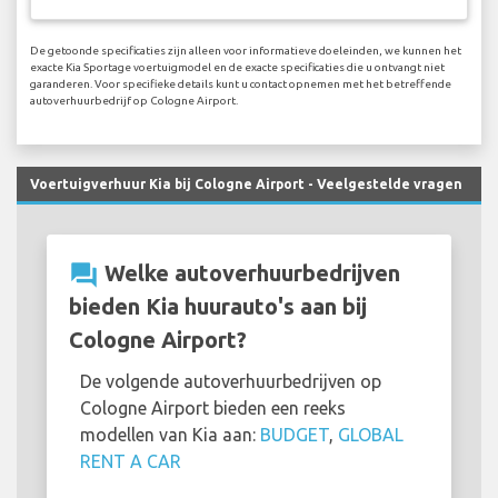
De getoonde specificaties zijn alleen voor informatieve doeleinden, we kunnen het
exacte Kia Sportage voertuigmodel en de exacte specificaties die u ontvangt niet
garanderen. Voor specifieke details kunt u contact opnemen met het betreffende
autoverhuurbedrijf op Cologne Airport.
Voertuigverhuur Kia bij Cologne Airport - Veelgestelde vragen
question_answer
Welke autoverhuurbedrijven
bieden Kia huurauto's aan bij
Cologne Airport?
De volgende autoverhuurbedrijven op
Cologne Airport bieden een reeks
modellen van Kia aan:
BUDGET
,
GLOBAL
RENT A CAR