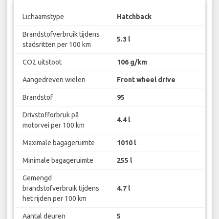
Lichaamstype
Hatchback
Brandstofverbruik tijdens
5.3 l
stadsritten per 100 km
CO2 uitstoot
106 g/km
Aangedreven wielen
Front wheel drive
Brandstof
95
Drivstofforbruk på
4.4 l
motorvei per 100 km
Maximale bagageruimte
1010 l
Minimale bagageruimte
255 l
Gemengd
brandstofverbruik tijdens
4.7 l
het rijden per 100 km
Aantal deuren
5