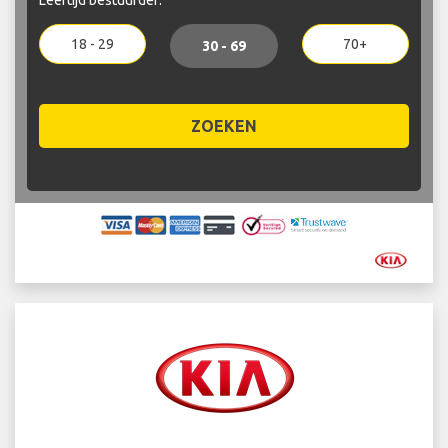
18 - 29
70+
30 - 69
ZOEKEN