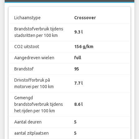
Lichaamstype
Crossover
Brandstofverbruik tijdens
9.3 l
stadsritten per 100 km
CO2 uitstoot
156 g/km
Aangedreven wielen
full
Brandstof
95
Drivstofforbruk på
7.7 l
motorvei per 100 km
Gemengd
brandstofverbruik tijdens
8.6 l
het rijden per 100 km
Aantal deuren
5
aantal zitplaatsen
5