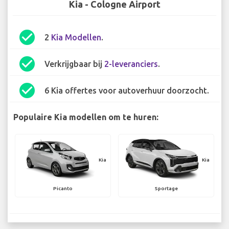
Kia - Cologne Airport
check_circle
2
Kia Modellen
.
check_circle
Verkrijgbaar bij
2-leveranciers
.
check_circle
6 Kia offertes voor autoverhuur doorzocht.
Populaire Kia modellen om te huren:
Kia
Kia
Picanto
Sportage