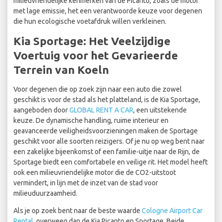
milieuvriendelijke kenmerken van de Picanto, zoals de motor
met lage emissie, het een verantwoorde keuze voor degenen
die hun ecologische voetafdruk willen verkleinen.
Kia Sportage: Het Veelzijdige
Voertuig voor het Gevarieerde
Terrein van Koeln
Voor degenen die op zoek zijn naar een auto die zowel
geschikt is voor de stad als het platteland, is de Kia Sportage,
aangeboden door
GLOBAL RENT A CAR
, een uitstekende
keuze. De dynamische handling, ruime interieur en
geavanceerde veiligheidsvoorzieningen maken de Sportage
geschikt voor alle soorten reizigers. Of je nu op weg bent naar
een zakelijke bijeenkomst of een familie-uitje naar de Rijn, de
Sportage biedt een comfortabele en veilige rit. Het model heeft
ook een milieuvriendelijke motor die de CO2-uitstoot
vermindert, in lijn met de inzet van de stad voor
milieuduurzaamheid.
Als je op zoek bent naar de beste waarde
Cologne Airport Car
Rental
, overweeg dan de Kia Picanto en Sportage. Beide